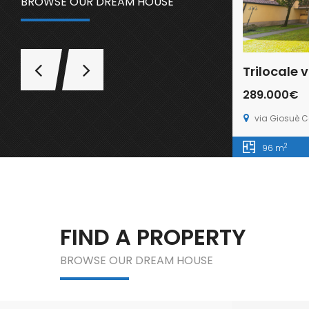
BROWSE OUR DREAM HOUSE
289.000€
via Giosuè Card
2
96 m
FIND A PROPERTY
BROWSE OUR DREAM HOUSE