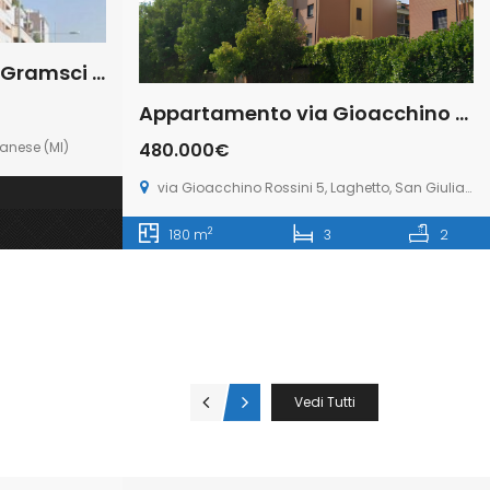
Deposito/Cantina Via Gramsci n.30 San Donato Milanese (Rif. SDIFN111 bis)
Appartamento via Gioacchino Rossini 5, Laghetto, San Giuliano Milanese (Rif. SGM92)
480.000€
anese (MI)
via Gioacchino Rossini 5, Laghetto, San Giuliano Milanese
2
180 m
3
2
Vedi Tutti