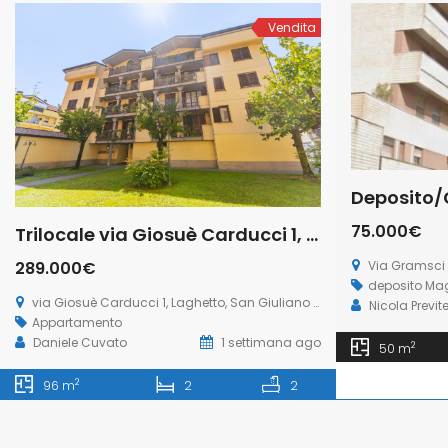
Vendita
75.000€
Trilocale via Giosuè Carducci 1, Laghetto, San Giuliano Milanese (Rif. SGM94)
Via Gramsci 
289.000€
deposito
Mag
via Giosuè Carducci 1, Laghetto, San Giuliano Milanese
Nicola Previt
Appartamento
Daniele Cuvato
1 settimana ago
2
50 m
2
96 m
2
2