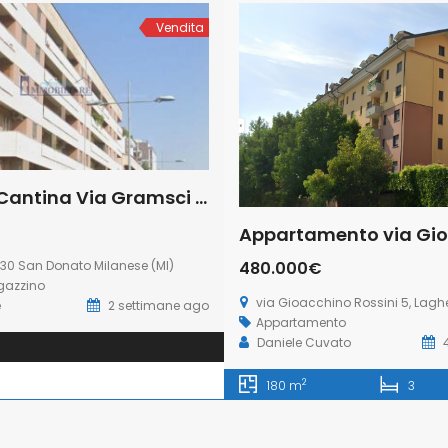
Vendita
Deposito/Cantina Via Gramsci n.30 San Donato Milanese (Rif. SDIFN111 bis)
30 San Donato Milanese (MI)
480.000€
azzino
via Gioacchino Rossini 5, Laghetto, Sa
e
2 settimane ago
Appartamento
Daniele Cuvato
4
2
180 m
3