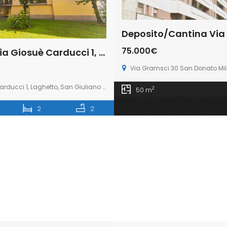
75.000€
Trilocale via Giosuè Carducci 1, Laghetto, San Giuliano Milanese (Rif. SGM94)
Via Gramsci 30 San Donato Mil
ucci 1, Laghetto, San Giuliano Milanese
2
50 m
2
2