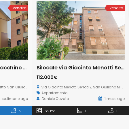
Vendita
Vendita
Appartamento via Gioacchino Rossini 5, Laghetto, San Giuliano Milanese (Rif. SGM92)
Bilocale via Giacinto Menotti Serrati 2, San Giuliano Milanese (Rif. SGM91)
112.000€
n Giuliano Milanese
via Giacinto Menotti Serrati 2, San Giuliano Milanese
Appartamento
 settimane ago
Daniele Cuvato
1 mese ago
2
2
62 m
1
1