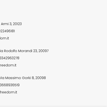
 Armi 3, 20123
922496181
om.it
ia Rodolfo Morandi 23, 20097
 3342963278
reedom.it
Via Massimo Gorki 8, 20098
 3668936519
freedom.it