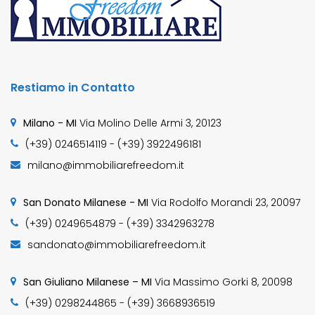
Restiamo in Contatto
Milano - MI
Via Molino Delle Armi 3, 20123
(+39) 0246514119 - (+39) 3922496181
milano@immobiliarefreedom.it
San Donato Milanese - MI
Via Rodolfo Morandi 23, 20097
(+39) 0249654879 - (+39) 3342963278
sandonato@immobiliarefreedom.it
San Giuliano Milanese – MI
Via Massimo Gorki 8, 20098
(+39) 0298244865 - (+39) 3668936519