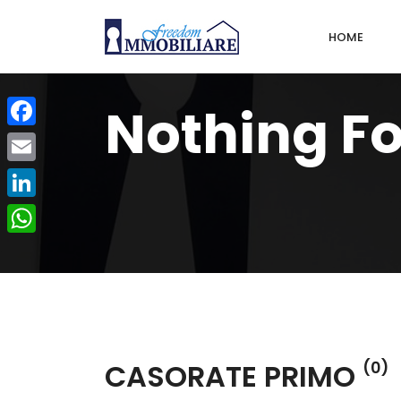
HOME
Nothing F
Facebook
Email
LinkedIn
WhatsApp
CASORATE PRIMO
(0)