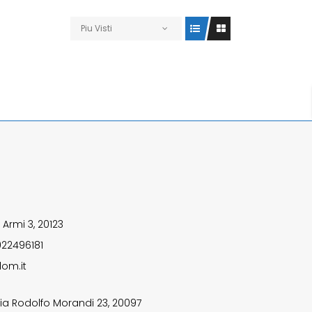
Piu Visti
 Armi 3, 20123
922496181
om.it
ia Rodolfo Morandi 23, 20097