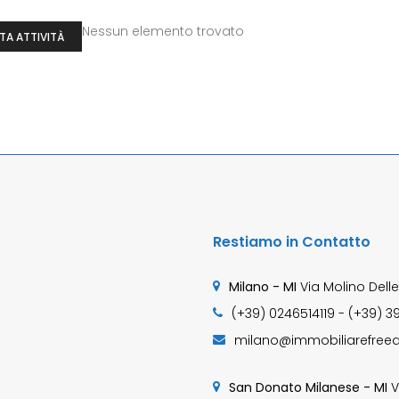
Nessun elemento trovato
TA ATTIVITÀ
Restiamo in Contatto
Milano - MI
Via Molino Delle
(+39) 0246514119 - (+39) 3
milano@immobiliarefreed
San Donato Milanese - MI
V