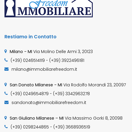
Restiamo in Contatto
Milano - MI
Via Molino Delle Armi 3, 20123
(+39) 0246514119 - (+39) 3922496181
milano@immobiliarefreedom.it
San Donato Milanese - MI
Via Rodolfo Morandi 23, 20097
(+39) 0249654879 - (+39) 3342963278
sandonato@immobiliarefreedom.it
San Giuliano Milanese – MI
Via Massimo Gorki 8, 20098
(+39) 0298244865 - (+39) 3668936519