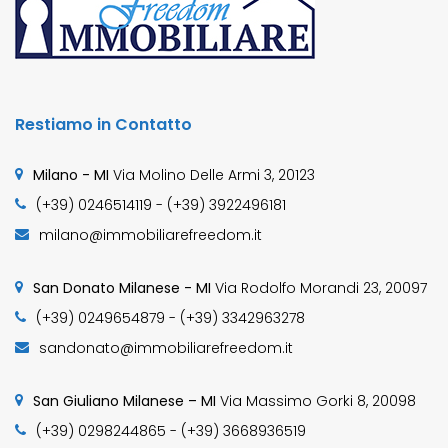
Restiamo in Contatto
Milano - MI
Via Molino Delle Armi 3, 20123
(+39) 0246514119 - (+39) 3922496181
milano@immobiliarefreedom.it
San Donato Milanese - MI
Via Rodolfo Morandi 23, 20097
(+39) 0249654879 - (+39) 3342963278
sandonato@immobiliarefreedom.it
San Giuliano Milanese – MI
Via Massimo Gorki 8, 20098
(+39) 0298244865 - (+39) 3668936519