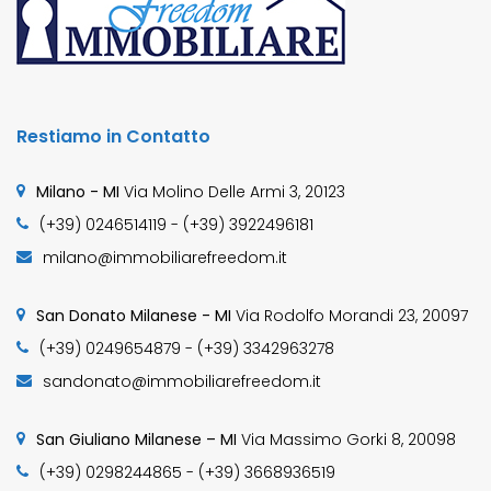
Restiamo in Contatto
Milano - MI
Via Molino Delle Armi 3, 20123
(+39) 0246514119 - (+39) 3922496181
milano@immobiliarefreedom.it
San Donato Milanese - MI
Via Rodolfo Morandi 23, 20097
(+39) 0249654879 - (+39) 3342963278
sandonato@immobiliarefreedom.it
San Giuliano Milanese – MI
Via Massimo Gorki 8, 20098
(+39) 0298244865 - (+39) 3668936519