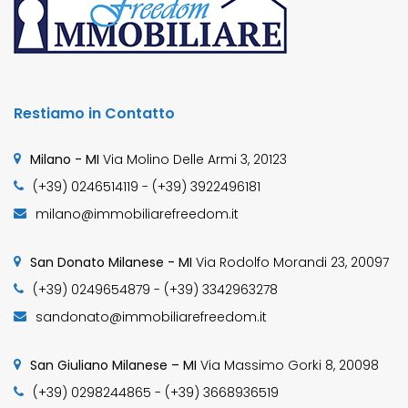
Restiamo in Contatto
Milano - MI
Via Molino Delle Armi 3, 20123
(+39) 0246514119 - (+39) 3922496181
milano@immobiliarefreedom.it
San Donato Milanese - MI
Via Rodolfo Morandi 23, 20097
(+39) 0249654879 - (+39) 3342963278
sandonato@immobiliarefreedom.it
San Giuliano Milanese – MI
Via Massimo Gorki 8, 20098
(+39) 0298244865 - (+39) 3668936519