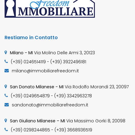
Restiamo in Contatto
Milano - MI
Via Molino Delle Armi 3, 20123
(+39) 0246514119 - (+39) 3922496181
milano@immobiliarefreedom.it
San Donato Milanese - MI
Via Rodolfo Morandi 23, 20097
(+39) 0249654879 - (+39) 3342963278
sandonato@immobiliarefreedom.it
San Giuliano Milanese – MI
Via Massimo Gorki 8, 20098
(+39) 0298244865 - (+39) 3668936519