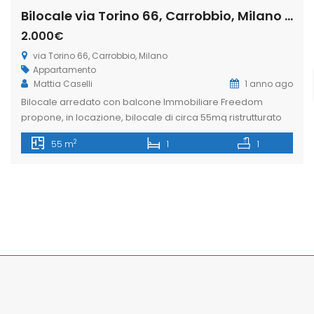
Bilocale via Torino 66, Carrobbio, Milano (Rif. IFM179)
2.000€
via Torino 66, Carrobbio, Milano
Appartamento
Mattia Caselli
1 anno ago
Bilocale arredato con balcone Immobiliare Freedom
propone, in locazione, bilocale di circa 55mq ristrutturato
posto al secondo piano in via Torino, situato nel cuore del
2
55 m
1
1
centro storico di Milano. La zona è una delle aree più
prestigiose e centrali di Milano a due passi dal Duomo,
rinomata per lo shopping, la sua vivacità commerciale e
[…]