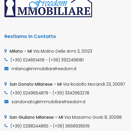
Restiamo in Contatto
Milano - MI
Via Molino Delle Armi 3, 20123
(+39) 0246514119 - (+39) 3922496181
milano@immobiliarefreedom.it
San Donato Milanese - MI
Via Rodolfo Morandi 23, 20097
(+39) 0249654879 - (+39) 3342963278
sandonato@immobiliarefreedom.it
San Giuliano Milanese – MI
Via Massimo Gorki 8, 20098
(+39) 0298244865 - (+39) 3668936519