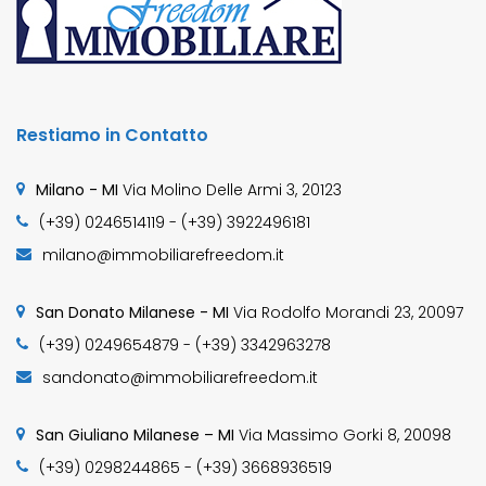
Restiamo in Contatto
Milano - MI
Via Molino Delle Armi 3, 20123
(+39) 0246514119 - (+39) 3922496181
milano@immobiliarefreedom.it
San Donato Milanese - MI
Via Rodolfo Morandi 23, 20097
(+39) 0249654879 - (+39) 3342963278
sandonato@immobiliarefreedom.it
San Giuliano Milanese – MI
Via Massimo Gorki 8, 20098
(+39) 0298244865 - (+39) 3668936519