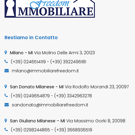
Restiamo in Contatto
Milano - MI
Via Molino Delle Armi 3, 20123
(+39) 0246514119 - (+39) 3922496181
milano@immobiliarefreedom.it
San Donato Milanese - MI
Via Rodolfo Morandi 23, 20097
(+39) 0249654879 - (+39) 3342963278
sandonato@immobiliarefreedom.it
San Giuliano Milanese – MI
Via Massimo Gorki 8, 20098
(+39) 0298244865 - (+39) 3668936519