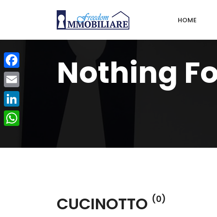
HOME
Nothing F
Facebook
Email
LinkedIn
WhatsApp
CUCINOTTO
(0)