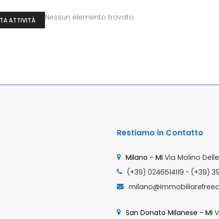
Nessun elemento trovato
TA ATTIVITÀ
Restiamo in Contatto
Milano - MI
Via Molino Delle
(+39) 0246514119 - (+39) 3
milano@immobiliarefreed
San Donato Milanese - MI
V