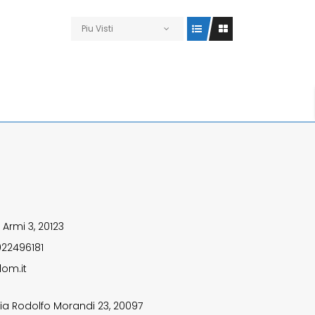
Piu Visti
 Armi 3, 20123
922496181
om.it
ia Rodolfo Morandi 23, 20097