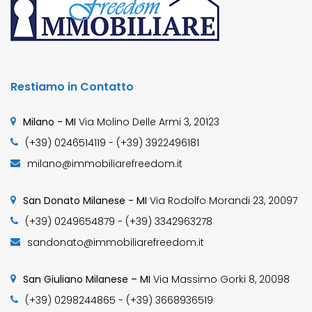
Restiamo in Contatto
Milano - MI
Via Molino Delle Armi 3, 20123
(+39) 0246514119 - (+39) 3922496181
milano@immobiliarefreedom.it
San Donato Milanese - MI
Via Rodolfo Morandi 23, 20097
(+39) 0249654879 - (+39) 3342963278
sandonato@immobiliarefreedom.it
San Giuliano Milanese – MI
Via Massimo Gorki 8, 20098
(+39) 0298244865 - (+39) 3668936519