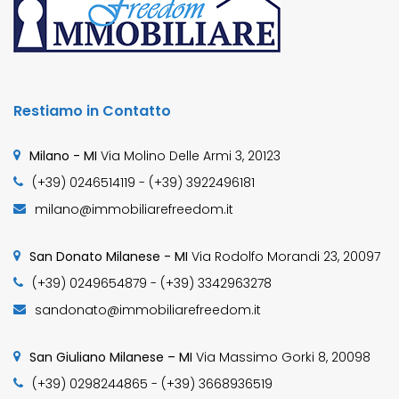
Restiamo in Contatto
Milano - MI
Via Molino Delle Armi 3, 20123
(+39) 0246514119 - (+39) 3922496181
milano@immobiliarefreedom.it
San Donato Milanese - MI
Via Rodolfo Morandi 23, 20097
(+39) 0249654879 - (+39) 3342963278
sandonato@immobiliarefreedom.it
San Giuliano Milanese – MI
Via Massimo Gorki 8, 20098
(+39) 0298244865 - (+39) 3668936519