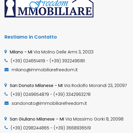
Restiamo in Contatto
Milano - MI
Via Molino Delle Armi 3, 20123
(+39) 0246514119 - (+39) 3922496181
milano@immobiliarefreedom.it
San Donato Milanese - MI
Via Rodolfo Morandi 23, 20097
(+39) 0249654879 - (+39) 3342963278
sandonato@immobiliarefreedom.it
San Giuliano Milanese – MI
Via Massimo Gorki 8, 20098
(+39) 0298244865 - (+39) 3668936519