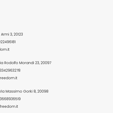
 Armi 3, 20123
922496181
om.it
ia Rodolfo Morandi 23, 20097
 3342963278
reedom.it
Via Massimo Gorki 8, 20098
 3668936519
freedom.it