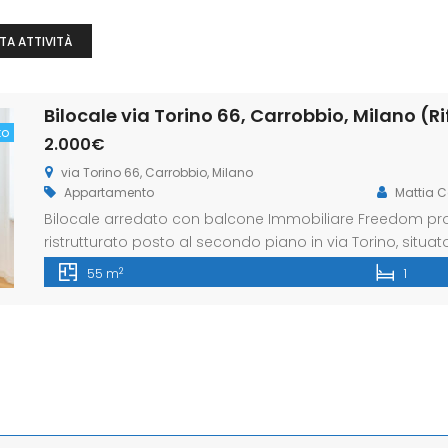
TA ATTIVITÀ
Bilocale via Torino 66, Carrobbio, Milano (Ri
to
2.000€
via Torino 66, Carrobbio, Milano
Appartamento
Mattia C
Bilocale arredato con balcone Immobiliare Freedom prop
ristrutturato posto al secondo piano in via Torino, situat
zona è una delle aree più prestigiose e centrali di Mila
2
55 m
1
shopping, la sua vivacità commerciale e […]