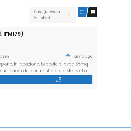
Data (Nuovo a
Vecchio)
f. IFM179)
aselli
1 anno ago
one, in locazione, bilocale di circa 55mq
o nel cuore del centro storico di Milano. La
no a due passi dal Duomo, rinomata per lo
1