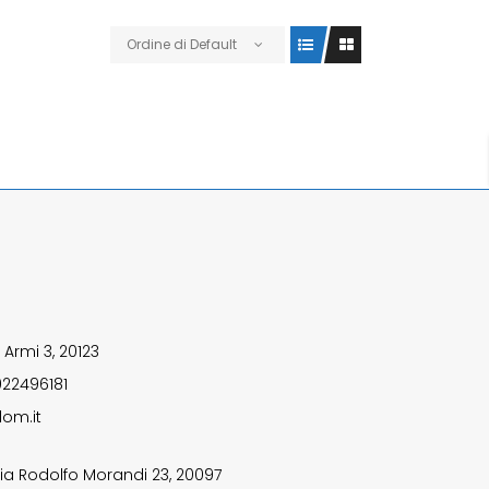
Ordine di Default
 Armi 3, 20123
922496181
om.it
ia Rodolfo Morandi 23, 20097