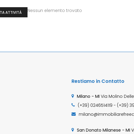
Nessun elemento trovato
TA ATTIVITÀ
Restiamo in Contatto
Milano - MI
Via Molino Delle
(+39) 0246514119 - (+39) 3
milano@immobiliarefreed
San Donato Milanese - MI
V