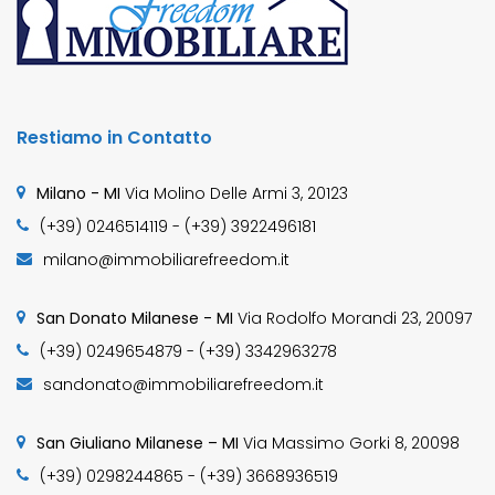
Restiamo in Contatto
Milano - MI
Via Molino Delle Armi 3, 20123
(+39) 0246514119 - (+39) 3922496181
milano@immobiliarefreedom.it
San Donato Milanese - MI
Via Rodolfo Morandi 23, 20097
(+39) 0249654879 - (+39) 3342963278
sandonato@immobiliarefreedom.it
San Giuliano Milanese – MI
Via Massimo Gorki 8, 20098
(+39) 0298244865 - (+39) 3668936519