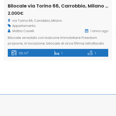
Bilocale via Torino 66, Carrobbio, Milano (Rif. IFM179)
2.000€
via Torino 66, Carrobbio, Milano
Appartamento
Mattia Caselli
1 anno ago
Bilocale arredato con balcone Immobiliare Freedom
propone, in locazione, bilocale di circa 55mq ristrutturato
posto al secondo piano in via Torino, situato nel cuore del
2
55 m
1
1
centro storico di Milano. La zona è una delle aree più
prestigiose e centrali di Milano a due passi dal Duomo,
rinomata per lo shopping, la sua vivacità commerciale e
[…]