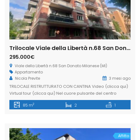
Trilocale Viale della Libertà n.68 San Donato Milanese (Rif. SDIFN106)
295.000€
Viale della Libertà n.68 San Donato Milanese (MI)
Appartamento
Nicola Previte
3 mesi ago
TRILOCALE RISTRUTTURATO CON CANTINA Video (clicca qui)
Virtual tour (clicca qui) Nel cuore pulsante del centro
cittadino, in Viale Libertà 68, proponiamo un TRILOCALE che
2
85 m
2
1
coniuga perfettamente la centralità della posizione con la
modernità degli spazi interni. Situata al secondo piano
servito di ascensore, questa abitazione di 85 mq. ca. è la
scelta ideale per […]
Affitto