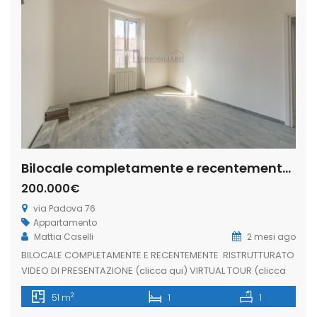
Bilocale completamente e recentemente, via Padova 76, Parco Trotter, Milano (Rif. IFM212)
200.000€
via Padova 76
Appartamento
Mattia Caselli
2 mesi ago
BILOCALE COMPLETAMENTE E RECENTEMENTE RISTRUTTURATO
VIDEO DI PRESENTAZIONE (clicca qui) VIRTUAL TOUR (clicca
qui) In via Padova una delle arterie più lunghe e storiche di
2
51 m
1
1
Milano, proponiamo in vendita, appartamento