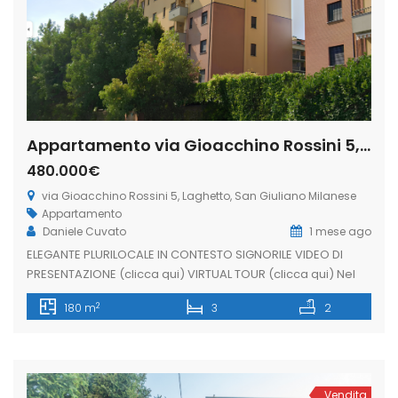
Appartamento via Gioacchino Rossini 5, Laghetto, San Giuliano Milanese (Rif. SGM92)
480.000€
via Gioacchino Rossini 5, Laghetto, San Giuliano Milanese
Appartamento
Daniele Cuvato
1 mese ago
ELEGANTE PLURILOCALE IN CONTESTO SIGNORILE VIDEO DI
PRESENTAZIONE (clicca qui) VIRTUAL TOUR (clicca qui) Nel
cuore della ricercata zona Laghetto, una delle aree più
2
180 m
3
2
esclusive di San Giuliano Milanese, proponiamo una
prestigiosa residenza inserita in un elegante contesto
signorile del 2008, perfettamente curato e abitato.
L’abitazione conquista fin dal primo sguardo grazie alla
spettacolare zona […]
Vendita