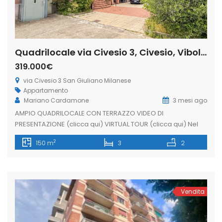
Quadrilocale via Civesio 3, Civesio, Viboldone, San Giuliano Milanese (Rif. SGM84)
319.000€
via Civesio 3 San Giuliano Milanese
Appartamento
Mariano Cardamone
3 mesi ago
AMPIO QUADRILOCALE CON TERRAZZO VIDEO DI
PRESENTAZIONE (clicca qui) VIRTUAL TOUR (clicca qui) Nel
comune di San Giuliano Milanese, nella tranquilla località di
2
150 m
3
2
Civesio, proponiamo ampio quadrilocale di circa 150 mq
situato al primo ed ultimo piano di una graziosa palazzina
senza ascensore, caratterizzata da eleganti mattoncini
faccia a vista e mantenuta in ottime condizioni. […]
Vendita