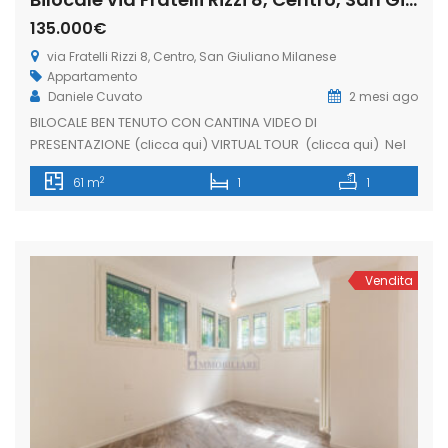
135.000€
via Fratelli Rizzi 8, Centro, San Giuliano Milanese
Appartamento
Daniele Cuvato
2 mesi ago
BILOCALE BEN TENUTO CON CANTINA VIDEO DI
PRESENTAZIONE (clicca qui) VIRTUAL TOUR (clicca qui) Nel
cuore di San Giuliano Milanese, in un contesto residenziale
2
61 m
1
1
ben tenuto degli anni ’60 servito da ascensore,
proponiamo un ampio bilocale caratterizzato da ambienti
ariosi e una distribuzione degli spazi particolarmente
funzionale. Varcando la soglia si viene accolti da un […]
Vendita