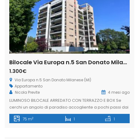
Bilocale Via Europa n.5 San Donato Milanese (Rif. SDIFN104)
1.300€
Via Europa n.5 San Donato Milanese (MI)
Appartamento
Nicola Previte
4 mesi ago
LUMINOSO BILOCALE ARREDATO CON TERRAZZO E BOX Se
cerchi un angolo di paradiso accogliente a pochi passi dai
poli ENI, Unipol, Cerved e dal Policlinico, questo
2
75 m
1
1
appartamento è la soluzione ideale. Situato in una delle
zone più strategiche e ricercate di San Donato Milanese,
l’immobile si distingue per la luminosità degli spazi, il verde