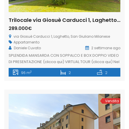
Trilocale via Giosuè Carducci 1, Laghetto, San Giuliano Milanese (Rif. SGM94)
289.000€
via Giosuè Carducci 1, Laghetto, San Giuliano Milanese
Appartamento
Daniele Cuvato
2 settimane ago
SPLENDIDA MANSARDA CON SOPPALCO E BOX DOPPIO VIDEO
DI PRESENTAZIONE (clicca qui) VIRTUAL TOUR (clicca qui) Nel
prestigioso quartiere Laghetto di San Giuliano Milanese,
2
96 m
2
2
all’interno di una signorile palazzina, proponiamo un
immobile capace di emozionare fin dal primo ingresso.
Situato all’ultimo piano, questo appartamento è
impreziosito da un affascinante tetto mansardato con
generose altezze, che […]
Vendita