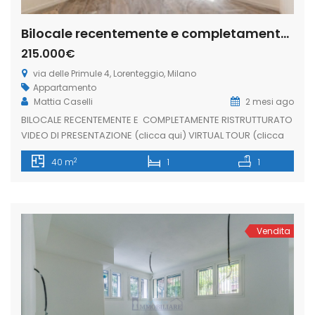
Bilocale recentemente e completamente via delle Primule 4, Lorenteggio, Milano (Rif. IFM214)
215.000€
via delle Primule 4, Lorenteggio, Milano
Appartamento
Mattia Caselli
2 mesi ago
BILOCALE RECENTEMENTE E COMPLETAMENTE RISTRUTTURATO
VIDEO DI PRESENTAZIONE (clicca qui) VIRTUAL TOUR (clicca
qui) Proponiamo, in vendita, luminoso bilocale posto al
2
40 m
1
1
piano seminterrato all’interno di uno stabile signorile.
L’appartamento completamente e recentemente
ristrutturato è composto da: ingresso su luminoso
soggiorno con cucina a vista, disimpegno, camera
matrimoniale. Bagno finestrato con box doccia FINITURE:
Vendita
Pavimento in […]