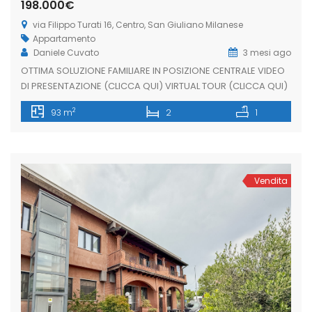
198.000€
via Filippo Turati 16, Centro, San Giuliano Milanese
Appartamento
Daniele Cuvato
3 mesi ago
OTTIMA SOLUZIONE FAMILIARE IN POSIZIONE CENTRALE VIDEO
DI PRESENTAZIONE (CLICCA QUI) VIRTUAL TOUR (CLICCA QUI)
Proponiamo appartamento di 93 mq situato in posizione
2
93 m
2
1
centrale, a pochi passi dai principali servizi del paese.
L’immobile è composto da soggiorno, cucina abitabile, due
camere matrimoniali, bagno e balcone. Possibilità di
acquistare un comodo e indispensabile box auto a […]
Vendita