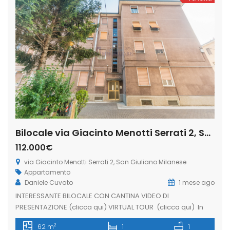
Bilocale via Giacinto Menotti Serrati 2, San Giuliano Milanese (Rif. SGM91)
112.000€
via Giacinto Menotti Serrati 2, San Giuliano Milanese
Appartamento
Daniele Cuvato
1 mese ago
INTERESSANTE BILOCALE CON CANTINA VIDEO DI
PRESENTAZIONE (clicca qui) VIRTUAL TOUR (clicca qui) In
contesto residenziale degli anni ’60, proponiamo in vendita
2
62 m
1
1
un interessante bilocale situato al terzo piano di una