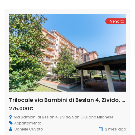
completamente e recentemente ristrutturato. La zona è
oggetto di riqualificazione e di importanti progetti di
rigenerazione urbana. La soluzione posta al quarto piano
di uno […]
Vendita
Trilocale via Bambini di Beslan 4, Zivido, San Giuliano Milanese (Rif. SGM87)
275.000€
via Bambini di Beslan 4, Zivido, San Giuliano Milanese
Appartamento
Daniele Cuvato
2 mesi ago