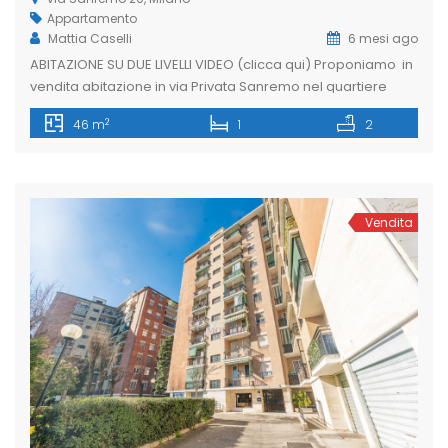
Appartamento
Mattia Caselli
6 mesi ago
ABITAZIONE SU DUE LIVELLI VIDEO (clicca qui) Proponiamo in
vendita abitazione in via Privata Sanremo nel quartiere
Corsica/Argonne in contesto signorile, ben servita dai
2
46 m
1
2
mezzi pubblici di superfice a due passi dalla stazione di
Milano Forlanini. Appartamento finemente ristrutturato sito
in contesto degli anni 60. L’immobile è così suddiviso: di 33
mq al piano rialzato, […]
Vendita