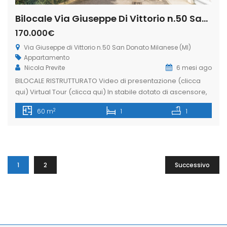
Bilocale Via Giuseppe Di Vittorio n.50 San Donato Milanese (Rif. SDIFN99)
170.000€
Via Giuseppe di Vittorio n.50 San Donato Milanese (MI)
Appartamento
Nicola Previte
6 mesi ago
BILOCALE RISTRUTTURATO Video di presentazione (clicca
qui) Virtual Tour (clicca qui) In stabile dotato di ascensore,
proponiamo BILOCALE di 60 mq ca. posto al 4° piano
2
60 m
1
1
COMPLETAMENTE RISTRUTTURATO, composto da un comodo
ingresso/disimpegno, soggiorno con cucina a vista con
sfogo sul balcone, camera da letto, bagno, locale
ripostiglio (attualmente adibito a cameretta/studio) e vano
solaio. […]
1
2
Successivo