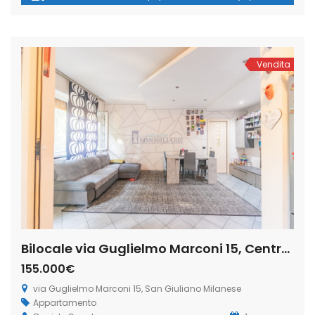
palazzina priva di ascensore, in una posizione
particolarmente strategica e comoda per raggiungere la
stazione ferroviaria, i mezzi pubblici e tutti i principali servizi
[…]
Vendita
Bilocale via Guglielmo Marconi 15, Centro, San Giuliano Milanese (Rif. SGM90)
155.000€
via Guglielmo Marconi 15, San Giuliano Milanese
Appartamento