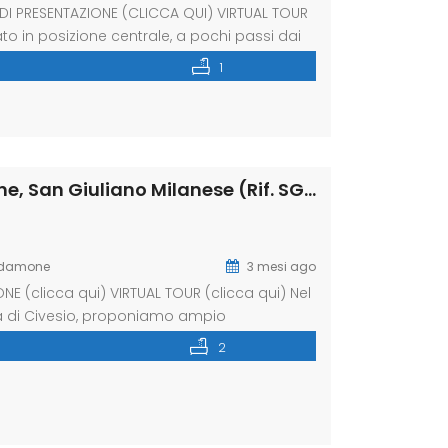
DI PRESENTAZIONE (CLICCA QUI) VIRTUAL TOUR
 in posizione centrale, a pochi passi dai
soggiorno, cucina abitabile, due camere
1
e un comodo e indispensabile box auto a […]
Quadrilocale via Civesio 3, Civesio, Viboldone, San Giuliano Milanese (Rif. SGM84)
rdamone
3 mesi ago
 (clicca qui) VIRTUAL TOUR (clicca qui) Nel
ità di Civesio, proponiamo ampio
 piano di una graziosa palazzina senza
2
a vista e mantenuta in ottime condizioni.