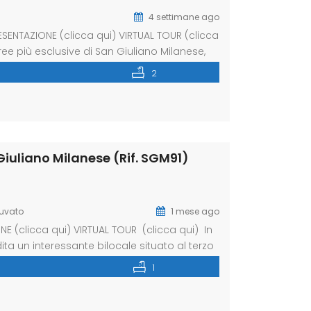
4 settimane ago
SENTAZIONE (clicca qui) VIRTUAL TOUR (clicca
ree più esclusive di San Giuliano Milanese,
gante contesto signorile del 2008,
2
in dal primo sguardo grazie alla
 Giuliano Milanese (Rif. SGM91)
uvato
1 mese ago
E (clicca qui) VIRTUAL TOUR (clicca qui) In
ta un interessante bilocale situato al terzo
zione particolarmente strategica e comoda
1
tti i principali servizi […]