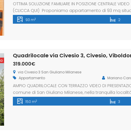
OTTIMA SOLUZIONE FAMILIARE IN POSIZIONE CENTRALE VIDEO 
(CLICCA QUI) Proponiamo appartamento di 93 mq situato
principali servizi del paese. L’immobile è composto da 
2
93 m
2
matrimoniali, bagno e balcone. Possibilità di acquistar
ta
319.000€
via Civesio 3 San Giuliano Milanese
Appartamento
Mariano Ca
AMPIO QUADRILOCALE CON TERRAZZO VIDEO DI PRESENTAZIONE
comune di San Giuliano Milanese, nella tranquilla local
quadrilocale di circa 150 mq situato al primo ed ultimo
2
150 m
3
ascensore, caratterizzata da eleganti mattoncini faccia 
[…]