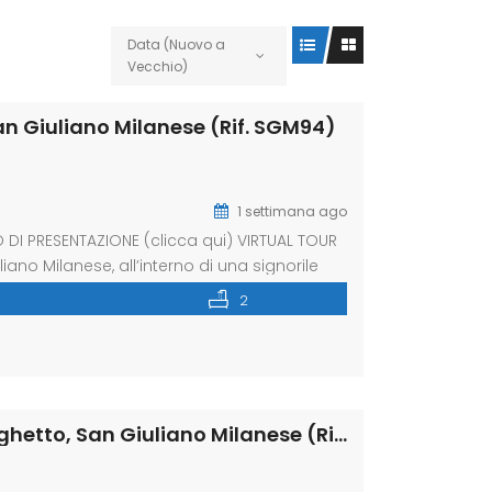
Data (Nuovo a
Vecchio)
San Giuliano Milanese (Rif. SGM94)
1 settimana ago
I PRESENTAZIONE (clicca qui) VIRTUAL TOUR
iano Milanese, all’interno di una signorile
 fin dal primo ingresso. Situato all’ultimo
2
scinante tetto mansardato con generose
Appartamento via Gioacchino Rossini 5, Laghetto, San Giuliano Milanese (Rif. SGM92)