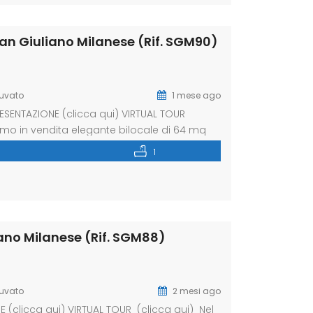
San Giuliano Milanese (Rif. SGM90)
uvato
1 mese ago
SENTAZIONE (clicca qui) VIRTUAL TOUR
amo in vendita elegante bilocale di 64 mq
 degli anni ’60, ben mantenuto nelle parti
1
oda per raggiungere tutti […]
liano Milanese (Rif. SGM88)
Cuvato
2 mesi ago
(clicca qui) VIRTUAL TOUR (clicca qui) Nel