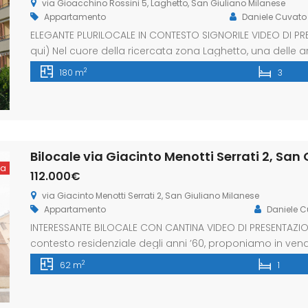
via Gioacchino Rossini 5, Laghetto, San Giuliano Milanese
Appartamento
Daniele Cuvato
ELEGANTE PLURILOCALE IN CONTESTO SIGNORILE VIDEO DI PRE
qui) Nel cuore della ricercata zona Laghetto, una delle a
proponiamo una prestigiosa residenza inserita in un ele
2
180 m
3
perfettamente curato e abitato. L’abitazione conquista f
spettacolare zona […]
Bilocale via Giacinto Menotti Serrati 2, San
ta
112.000€
via Giacinto Menotti Serrati 2, San Giuliano Milanese
Appartamento
Daniele C
INTERESSANTE BILOCALE CON CANTINA VIDEO DI PRESENTAZION
contesto residenziale degli anni ’60, proponiamo in vendi
piano di una palazzina priva di ascensore, in una posi
2
62 m
1
per raggiungere la stazione ferroviaria, i mezzi pubblici e tu