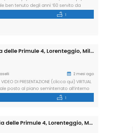
le ben tenuto degli anni ’60 servito da
 da ambienti ariosi e una distribuzione
1
a si viene accolti da un […]
Bilocale recentemente e completamente via delle Primule 4, Lorenteggio, Milano (Rif. IFM214)
aselli
2 mesi ago
IDEO DI PRESENTAZIONE (clicca qui) VIRTUAL
ale posto al piano seminterrato all’interno
e e recentemente ristrutturato è composto
1
a, disimpegno, camera matrimoniale. Bagno
Monolocale completamente ristrutturato via delle Primule 4, Lorenteggio, Milano (Rif. IFM213)