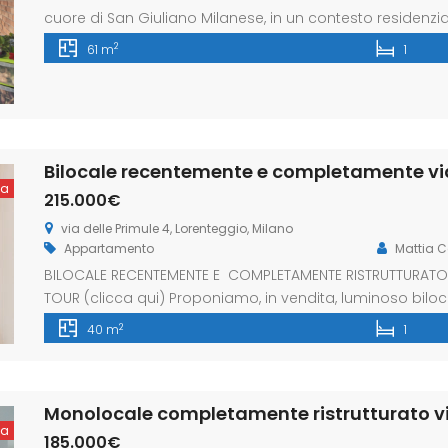
cuore di San Giuliano Milanese, in un contesto residenzia
ascensore, proponiamo un ampio bilocale caratterizzato
2
61 m
1
degli spazi particolarmente funzionale. Varcando la sogli
ta
215.000€
via delle Primule 4, Lorenteggio, Milano
Appartamento
Mattia C
BILOCALE RECENTEMENTE E COMPLETAMENTE RISTRUTTURATO V
TOUR (clicca qui) Proponiamo, in vendita, luminoso biloc
di uno stabile signorile. L’appartamento completament
2
40 m
1
da: ingresso su luminoso soggiorno con cucina a vist
finestrato con box doccia FINITURE: Pavimento in […]
ta
185.000€