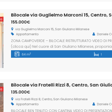
Bilocale via Guglielmo Marconi 15, Centro, 
ta
155.000€
via Guglielmo Marconi 15, San Giuliano Milanese
Appartamento
Daniele C
ZONA CAMPOVERDE – BILOCALE RISTRUTTURATO VIDEO DI PRE
(clicca qui) Nel cuore di San Giuliano Milanese, proponi
situato al primo piano di un curato contesto residenziale
2
64 m
1
comuni e inserito in una posizione particolarmente com
Bilocale via Fratelli Rizzi 8, Centro, San Giu
ta
135.000€
via Fratelli Rizzi 8, Centro, San Giuliano Milanese
Appartamento
Daniele 
BILOCALE BEN TENUTO CON CANTINA VIDEO DI PRESENTAZIONE 