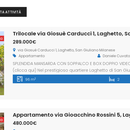
TA ATTIVITÀ
Trilocale via Giosuè Carducci 1, Laghetto, 
ta
289.000€
via Giosuè Carducci 1, Laghetto, San Giuliano Milanese
Appartamento
Daniele Cuvato
SPLENDIDA MANSARDA CON SOPPALCO E BOX DOPPIO VIDEO D
(clicca qui) Nel prestigioso quartiere Laghetto di San Giul
palazzina, proponiamo un immobile capace di emozionare
2
96 m
2
piano, questo appartamento è impreziosito da un affa
altezze, che […]
ta
480.000€