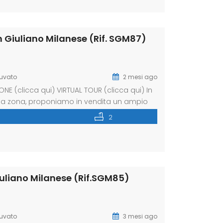
an Giuliano Milanese (Rif. SGM87)
Cuvato
2 mesi ago
NE (clicca qui) VIRTUAL TOUR (clicca qui) In
della zona, proponiamo in vendita un ampio
hi desidera vivere in ambienti spaziosi,
2
 luminoso […]
Giuliano Milanese (Rif.SGM85)
Cuvato
3 mesi ago