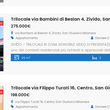
Trilocale via Bambini di Beslan 4, Zivido, S
ta
275.000€
via Bambini di Beslan 4, Zivido, San Giuliano Milanese
Appartamento
Daniele 
ZIVIDO – TRILOCALE IN ZONA SIGNORILE VIDEO DI PRESENTAZIO
uno dei contesti residenziali più richiesti e apprezzati 
appartamento di tre locali con doppi servizi, ideale per c
2
99 m
2
luminosi e ben organizzati. L’abitazione accoglie con un
Trilocale via Filippo Turati 16, Centro, San 
ta
198.000€
via Filippo Turati 16, Centro, San Giuliano Milanese
Appartamento
Daniele 