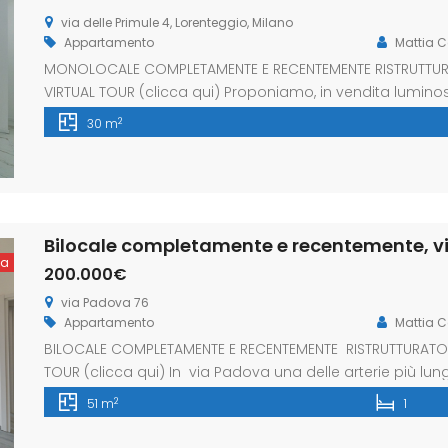
via delle Primule 4, Lorenteggio, Milano
Appartamento
Mattia C
MONOLOCALE COMPLETAMENTE E RECENTEMENTE RISTRUTTURAT
VIRTUAL TOUR (clicca qui) Proponiamo, in vendita lumin
all’interno di uno stabile signorile. Appartamento compl
2
30 m
è composto da un’unica zona giorno/notte. Bagno finest
gress porcellanato, infissi triplo vetro PVC, porta […]
ta
200.000€
via Padova 76
Appartamento
Mattia C
BILOCALE COMPLETAMENTE E RECENTEMENTE RISTRUTTURATO V
TOUR (clicca qui) In via Padova una delle arterie più lu
vendita, appartamento completamente e recentemente ri
2
51 m
1
riqualificazione e di importanti progetti di rigenerazion
di uno […]