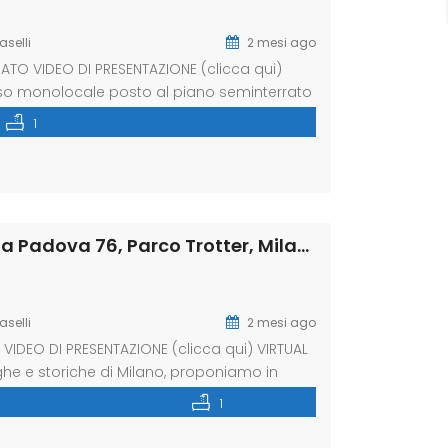
aselli
2 mesi ago
O VIDEO DI PRESENTAZIONE (clicca qui)
oso monolocale posto al piano seminterrato
etamente e di recentissima ristrutturazione
1
rato con box doccia FINITURE: Pavimento in
Bilocale completamente e recentemente, via Padova 76, Parco Trotter, Milano (Rif. IFM212)
aselli
2 mesi ago
IDEO DI PRESENTAZIONE (clicca qui) VIRTUAL
nghe e storiche di Milano, proponiamo in
strutturato. La zona è oggetto di
1
e urbana. La soluzione posta al quarto piano