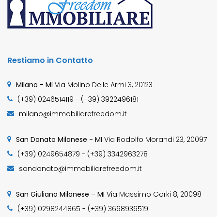
Restiamo in Contatto
Milano - MI
Via Molino Delle Armi 3, 20123
(+39) 0246514119 - (+39) 3922496181
milano@immobiliarefreedom.it
San Donato Milanese - MI
Via Rodolfo Morandi 23, 20097
(+39) 0249654879 - (+39) 3342963278
sandonato@immobiliarefreedom.it
San Giuliano Milanese – MI
Via Massimo Gorki 8, 20098
(+39) 0298244865 - (+39) 3668936519