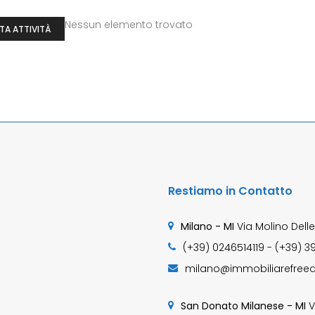
Nessun elemento trovato
TA ATTIVITÀ
Restiamo in Contatto
Milano - MI
Via Molino Delle
(+39) 0246514119 - (+39) 3
milano@immobiliarefreed
San Donato Milanese - MI
V