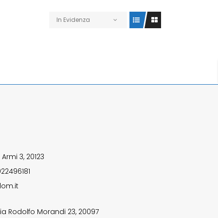
In Evidenza
 Armi 3, 20123
922496181
om.it
ia Rodolfo Morandi 23, 20097