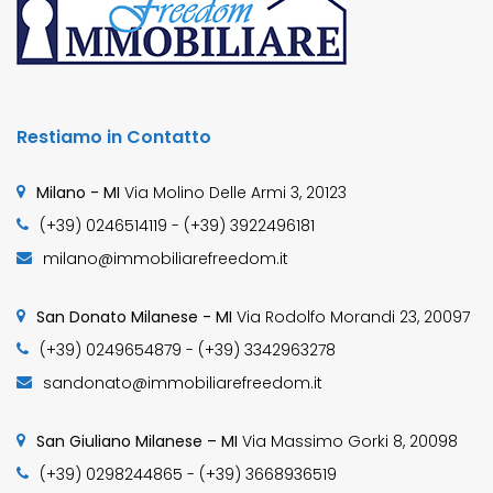
Restiamo in Contatto
Milano - MI
Via Molino Delle Armi 3, 20123
(+39) 0246514119 - (+39) 3922496181
milano@immobiliarefreedom.it
San Donato Milanese - MI
Via Rodolfo Morandi 23, 20097
(+39) 0249654879 - (+39) 3342963278
sandonato@immobiliarefreedom.it
San Giuliano Milanese – MI
Via Massimo Gorki 8, 20098
(+39) 0298244865 - (+39) 3668936519