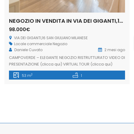
NEGOZIO IN VENDITA IN VIA DEI GIGANTI,16 SAN GIULIANO MILANESE (RIF. SGM86)
98.000€
VIA DEI GIGANTI,16 SAN GIULIANO MILANESE
Locale commerciale
Negozio
Daniele Cuvato
2 mesi ago
CAMPOVERDE – ELEGANTE NEGOZIO RISTRUTTURATO VIDEO DI
PRESENTAZIONE (clicca qui) VIRTUAL TOUR (clicca qui)
Proponiamo in vendita un elegante negozio
2
53 m
1
completamente ristrutturato, situato in un quartiere
dinamico e vivace, caratterizzato da un costante flusso
pedonale e veicolare. L’immobile dispone di due ampie
vetrine fronte strada, che garantiscono un’eccellente
visibilità commerciale e un’ottima luminosità naturale,
rendendolo […]