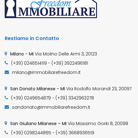
Restiamo in Contatto
Milano - MI
Via Molino Delle Armi 3, 20123
(+39) 0246514119 - (+39) 3922496181
milano@immobiliarefreedom.it
San Donato Milanese - MI
Via Rodolfo Morandi 23, 20097
(+39) 0249654879 - (+39) 3342963278
sandonato@immobiliarefreedom.it
San Giuliano Milanese – MI
Via Massimo Gorki 8, 20098
(+39) 0298244865 - (+39) 3668936519