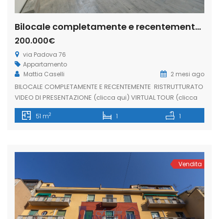
Bilocale completamente e recentemente, via Padova 76, Parco Trotter, Milano (Rif. IFM212)
200.000€
via Padova 76
Appartamento
Mattia Caselli
2 mesi ago
BILOCALE COMPLETAMENTE E RECENTEMENTE RISTRUTTURATO
VIDEO DI PRESENTAZIONE (clicca qui) VIRTUAL TOUR (clicca
qui) In via Padova una delle arterie più lunghe e storiche di
2
51 m
1
1
Milano, proponiamo in vendita, appartamento
completamente e recentemente ristrutturato. La zona è
oggetto di riqualificazione e di importanti progetti di
rigenerazione urbana. La soluzione posta al quarto piano
di uno […]
Vendita