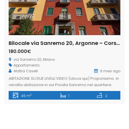
Bilocale via Sanremo 20, Argonne – Corsica, Milano (Rif. IFM 202)
180.000€
via Sanremo 20, Milano
Appartamento
Mattia Caselli
6 mesi ago
ABITAZIONE SU DUE LIVELLI VIDEO (clicca qui) Proponiamo in
vendita abitazione in via Privata Sanremo nel quartiere
Corsica/Argonne in contesto signorile, ben servita dai
2
46 m
1
2
mezzi pubblici di superfice a due passi dalla stazione di
Milano Forlanini. Appartamento finemente ristrutturato sito
in contesto degli anni 60. L’immobile è così suddiviso: di 33
mq al piano rialzato, […]