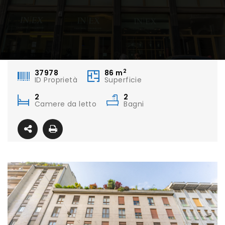
2
37978
86
m
ID Proprietà
Superficie
2
2
Camere da letto
Bagni