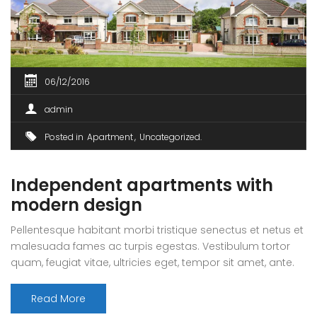
06/12/2016
admin
Posted in
Apartment
Uncategorized
Independent apartments with
modern design
Pellentesque habitant morbi tristique senectus et netus et
malesuada fames ac turpis egestas. Vestibulum tortor
quam, feugiat vitae, ultricies eget, tempor sit amet, ante.
Donec eu libero sit amet quam egestas semper. Aenean
ultricies mi vitae est. Mauris placerat eleifend leo. Quisque
Read More
sit amet est et sapien ullamcorper pharetra. Vestibulum