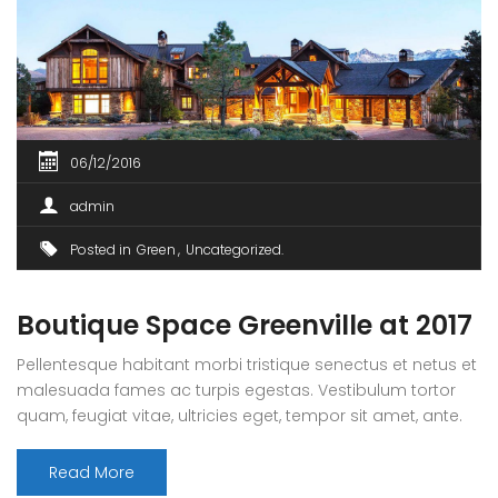
06/12/2016
admin
Posted in
Green
Uncategorized
Boutique Space Greenville at 2017
Pellentesque habitant morbi tristique senectus et netus et
malesuada fames ac turpis egestas. Vestibulum tortor
quam, feugiat vitae, ultricies eget, tempor sit amet, ante.
Donec eu libero sit amet quam egestas semper. Aenean
ultricies mi vitae est. Mauris placerat eleifend leo. Quisque
Read More
sit amet est et sapien ullamcorper pharetra. Vestibulum