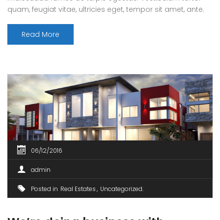
quam, feugiat vitae, ultricies eget, tempor sit amet, ante.
Donec eu libero sit amet quam egestas semper. Aenean
ultricies mi vitae est. Mauris placerat eleifend leo. Quisque
Read More
sit amet est et sapien ullamcorper pharetra. Vestibulum
erat wisi, condimentum sed, commodo [...]
06/12/2016
admin
Posted in
Real Estates
Uncategorized