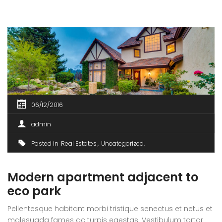
erat wisi, condimentum sed, commodo [...]
06/12/2016
admin
Posted in
Real Estates
Uncategorized
Modern apartment adjacent to
eco park
Pellentesque habitant morbi tristique senectus et netus et
malesuada fames ac turpis egestas. Vestibulum tortor