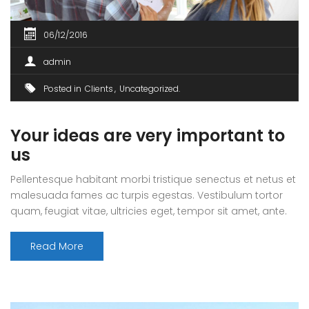
06/12/2016
admin
Posted in
Clients
Uncategorized
Your ideas are very important to
us
Pellentesque habitant morbi tristique senectus et netus et
malesuada fames ac turpis egestas. Vestibulum tortor
quam, feugiat vitae, ultricies eget, tempor sit amet, ante.
Donec eu libero sit amet quam egestas semper. Aenean
ultricies mi vitae est. Mauris placerat eleifend leo. Quisque
Read More
sit amet est et sapien ullamcorper pharetra. Vestibulum
erat wisi, condimentum sed, commodo [...]