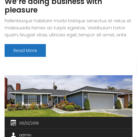
We’re doing business with
pleasure
Pellentesque habitant morbi tristique senectus et netus et
malesuada fames ac turpis egestas. Vestibulum tortor
quam, feugiat vitae, ultricies eget, tempor sit amet, ante.
Donec eu libero sit amet quam egestas semper. Aenean
ultricies mi vitae est. Mauris placerat eleifend leo. Quisque
Read More
sit amet est et sapien ullamcorper pharetra. Vestibulum
erat wisi, condimentum sed, commodo [...]
06/12/2016
admin