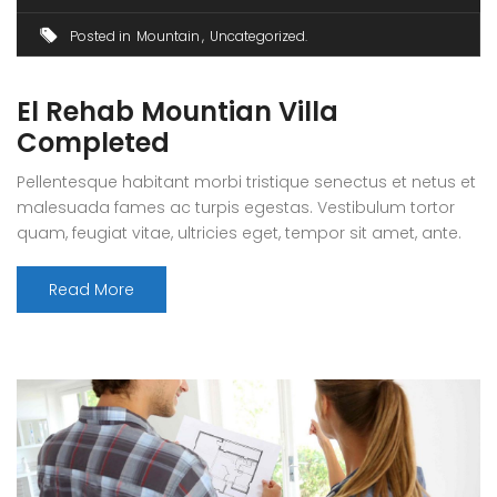
Posted in
Mountain
Uncategorized
El Rehab Mountian Villa
Completed
Pellentesque habitant morbi tristique senectus et netus et
malesuada fames ac turpis egestas. Vestibulum tortor
quam, feugiat vitae, ultricies eget, tempor sit amet, ante.
Donec eu libero sit amet quam egestas semper. Aenean
ultricies mi vitae est. Mauris placerat eleifend leo. Quisque
Read More
sit amet est et sapien ullamcorper pharetra. Vestibulum
erat wisi, condimentum sed, commodo [...]