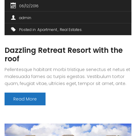
06/12/2016
admin
Posted in
Apartment
Real Estates
Dazzling Retreat Resort with the
roof
Pellentesque habitant morbi tristique senectus et netus et
malesuada fames ac turpis egestas. Vestibulum tortor
quam, feugiat vitae, ultricies eget, tempor sit amet, ante.
Donec eu libero sit amet quam egestas semper. Aenean
ultricies mi vitae est. Mauris placerat eleifend leo. Quisque
Read More
sit amet est et sapien ullamcorper pharetra. Vestibulum
erat wisi, condimentum sed, commodo [...]