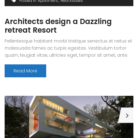
Posted in
Apartment
Real Estates
Architects design a Dazzling
retreat Resort
Pellentesque habitant morbi tristique senectus et netus et
malesuada fames ac turpis egestas. Vestibulum tortor
quam, feugiat vitae, ultricies eget, tempor sit amet, ante.
Donec eu libero sit amet quam egestas semper. Aenean
ultricies mi vitae est. Mauris placerat eleifend leo. Quisque
Read More
sit amet est et sapien ullamcorper pharetra. Vestibulum
erat wisi, condimentum sed, commodo [...]