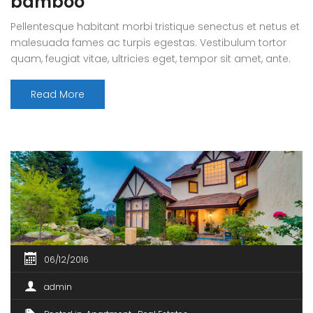
bamboo
Pellentesque habitant morbi tristique senectus et netus et
malesuada fames ac turpis egestas. Vestibulum tortor
quam, feugiat vitae, ultricies eget, tempor sit amet, ante.
Donec eu libero sit amet quam egestas semper. Aenean
ultricies mi vitae est. Mauris placerat eleifend leo.
Read More
06/12/2016
admin