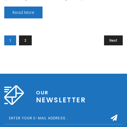
Donec eu libero sit amet quam egestas semper. Aenean
ultricies mi vitae est. Mauris placerat eleifend leo. Quisque
Read More
sit amet est et sapien ullamcorper pharetra. Vestibulum
erat wisi, condimentum sed, commodo [...]
1
2
Next
OUR
NEWSLETTER