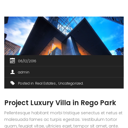
erat wisi, condimentum sed, commodo [...]
06/12/2016
admin
Posted in
Real Estates
Uncategorized
Project Luxury Villa in Rego Park
Pellentesque habitant morbi tristique senectus et netus et
malesuada fames ac turpis egestas. Vestibulum tortor
quam, feugiat vitae, ultricies eget, tempor sit amet, ante.