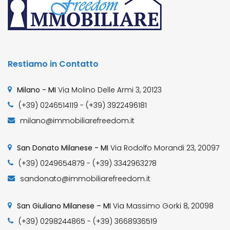
Restiamo in Contatto
Milano - MI
Via Molino Delle Armi 3, 20123
(+39) 0246514119 - (+39) 3922496181
milano@immobiliarefreedom.it
San Donato Milanese - MI
Via Rodolfo Morandi 23, 20097
(+39) 0249654879 - (+39) 3342963278
sandonato@immobiliarefreedom.it
San Giuliano Milanese – MI
Via Massimo Gorki 8, 20098
(+39) 0298244865 - (+39) 3668936519