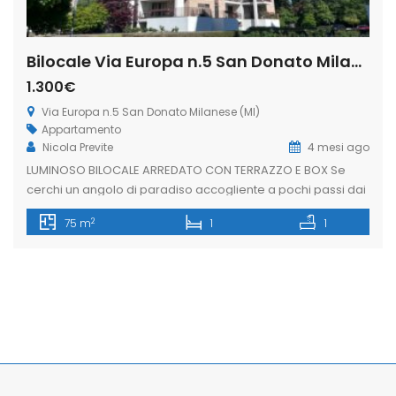
Bilocale Via Europa n.5 San Donato Milanese (Rif. SDIFN104)
1.300€
Via Europa n.5 San Donato Milanese (MI)
Appartamento
Nicola Previte
4 mesi ago
LUMINOSO BILOCALE ARREDATO CON TERRAZZO E BOX Se
cerchi un angolo di paradiso accogliente a pochi passi dai
poli ENI, Unipol, Cerved e dal Policlinico, questo
2
75 m
1
1
appartamento è la soluzione ideale. Situato in una delle
zone più strategiche e ricercate di San Donato Milanese,
l’immobile si distingue per la luminosità degli spazi, il verde
che […]