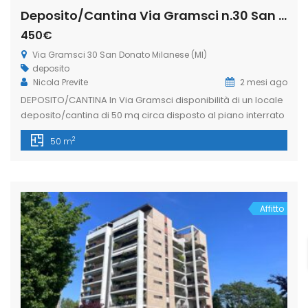
Deposito/Cantina Via Gramsci n.30 San Donato Milanese (Rif. SDIFN111)
450€
Via Gramsci 30 San Donato Milanese (MI)
deposito
Nicola Previte
2 mesi ago
DEPOSITO/CANTINA In Via Gramsci disponibilità di un locale
deposito/cantina di 50 mq circa disposto al piano interrato
di uno stabile residenziale, facilmente raggiungibile
2
50 m
dall’esterno tramite rampa carrabile e pedonale al
corsello di carico e scarico merci. Locale dotato di
lavandino. Ideale per chi cerca spazio e funzionalità in
posizione centrale. Libero subito! L’immobiliare Freedom
nasce […]
Affitto