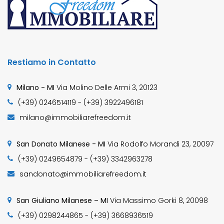
Restiamo in Contatto
Milano - MI
Via Molino Delle Armi 3, 20123
(+39) 0246514119 - (+39) 3922496181
milano@immobiliarefreedom.it
San Donato Milanese - MI
Via Rodolfo Morandi 23, 20097
(+39) 0249654879 - (+39) 3342963278
sandonato@immobiliarefreedom.it
San Giuliano Milanese – MI
Via Massimo Gorki 8, 20098
(+39) 0298244865 - (+39) 3668936519