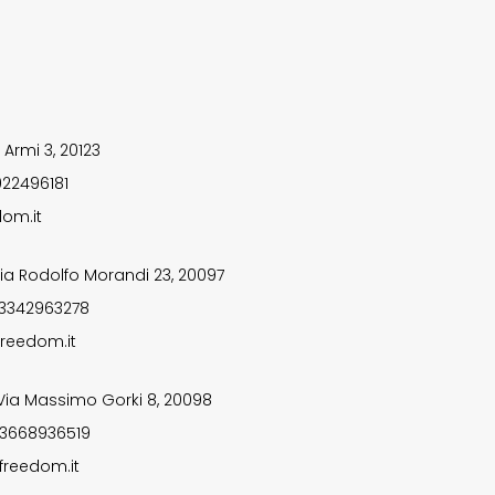
 Armi 3, 20123
922496181
om.it
ia Rodolfo Morandi 23, 20097
 3342963278
reedom.it
Via Massimo Gorki 8, 20098
 3668936519
freedom.it