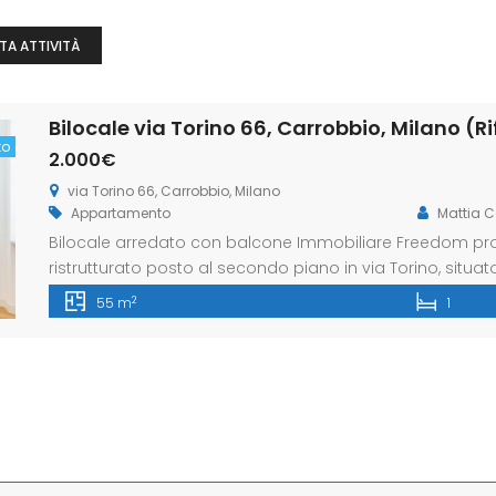
TA ATTIVITÀ
Bilocale via Torino 66, Carrobbio, Milano (Ri
to
2.000€
via Torino 66, Carrobbio, Milano
Appartamento
Mattia C
Bilocale arredato con balcone Immobiliare Freedom prop
ristrutturato posto al secondo piano in via Torino, situat
zona è una delle aree più prestigiose e centrali di Mila
2
55 m
1
shopping, la sua vivacità commerciale e […]