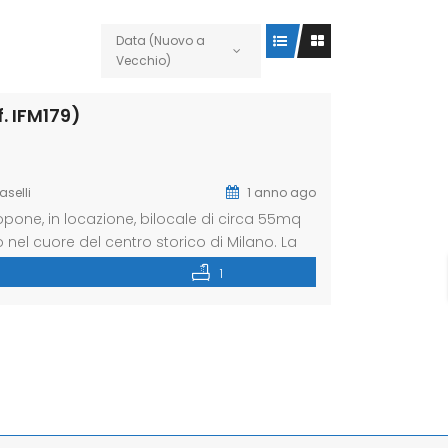
Data (Nuovo a
Vecchio)
f. IFM179)
aselli
1 anno ago
one, in locazione, bilocale di circa 55mq
o nel cuore del centro storico di Milano. La
no a due passi dal Duomo, rinomata per lo
1