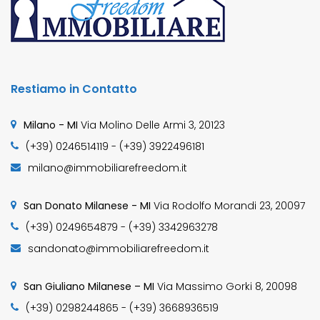
Restiamo in Contatto
Milano - MI
Via Molino Delle Armi 3, 20123
(+39) 0246514119 - (+39) 3922496181
milano@immobiliarefreedom.it
San Donato Milanese - MI
Via Rodolfo Morandi 23, 20097
(+39) 0249654879 - (+39) 3342963278
sandonato@immobiliarefreedom.it
San Giuliano Milanese – MI
Via Massimo Gorki 8, 20098
(+39) 0298244865 - (+39) 3668936519