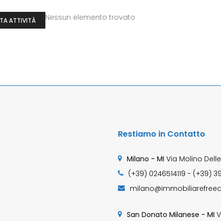
Nessun elemento trovato
TA ATTIVITÀ
Restiamo in Contatto
Milano - MI
Via Molino Delle
(+39) 0246514119 - (+39) 3
milano@immobiliarefreed
San Donato Milanese - MI
V