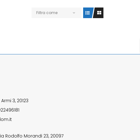
Filtra come
 Armi 3, 20123
922496181
om.it
ia Rodolfo Morandi 23, 20097