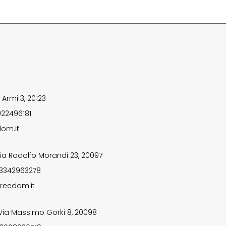
 Armi 3, 20123
922496181
om.it
ia Rodolfo Morandi 23, 20097
 3342963278
reedom.it
Via Massimo Gorki 8, 20098