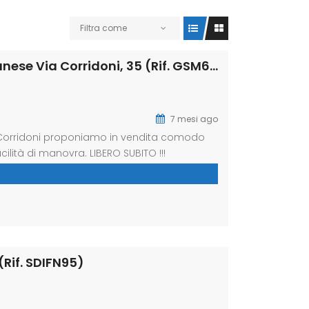
Filtra come
Garage – Box in Vendita a San Giuliano Milanese Via Corridoni, 35 (Rif. GSM64)
7 mesi ago
ia Corridoni proponiamo in vendita comodo
lità di manovra. LIBERO SUBITO !!!
assistenza completa per vendere o locare il
ofessionalità e puntualità […]
Rif. SDIFN95)