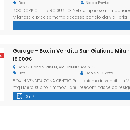
Box
Nicola Previte
BOX DOPPIO – LIBERO SUBITO! Nel complesso immobiliare
Milanese e precisamente accesso carraio da via Parigi,
mq circa posto al piano interrato servito da rampa con 
L’immobiliare Freedom nasce dall’esigenza di avere un’
ta
18.000€
San Giuliano Milanese, Via Fratelli Cervi n. 23
Box
Daniele Cuvato
BOX IN VENDITA ZONA CENTRO Proponiamo in vendita in Via F
mq Libero subito!L’immobiliare Freedom nasce dall’esig
vendere o locare il proprio immobile in totale tranquillit
2
13 m
contraddistinguono il nostro servizio che pone al centro 