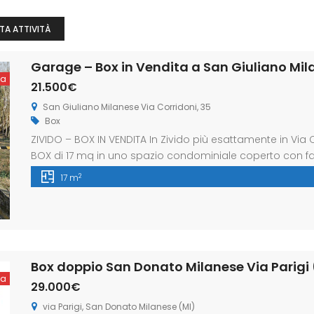
TA ATTIVITÀ
ta
21.500€
San Giuliano Milanese Via Corridoni, 35
Box
ZIVIDO – BOX IN VENDITA In Zivido più esattamente in V
BOX di 17 mq in uno spazio condominiale coperto con faci
L’immobiliare Freedom nasce dall’esigenza di avere un’
2
17 m
proprio immobile in totale tranquillità; la trasparenza pr
Box doppio San Donato Milanese Via Parigi (
ta
29.000€
via Parigi, San Donato Milanese (MI)