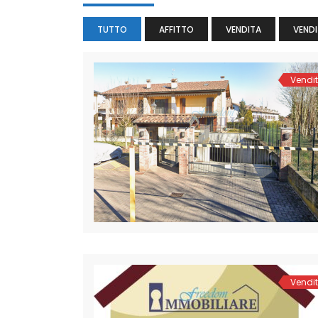
TUTTO
AFFITTO
VENDITA
VENDI
Vendi
Vendi