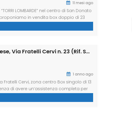
11 mesi ago
 “TORRI LOMBARDE” nel centro di San Donato
 proponiamo in vendita box doppio di 23
cancello automatico. Libero Subito!
assistenza completa per vendere o […]
Garage – Box in Vendita San Giuliano Milanese, Via Fratelli Cervi n. 23 (Rif. SGM-5)
1 anno ago
ratelli Cervi, zona centro Box singolo di 13
enza di avere un’assistenza completa per
à; la trasparenza professionalità e puntualità
di tutto le necessità […]