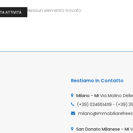
Nessun elemento trovato
TA ATTIVITÀ
Restiamo in Contatto
Milano - MI
Via Molino Delle
(+39) 0246514119 - (+39) 3
milano@immobiliarefreed
San Donato Milanese - MI
V