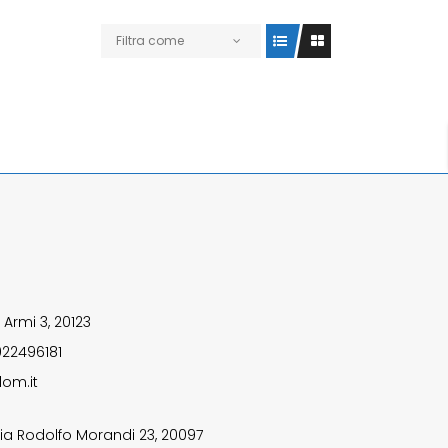
Filtra come
 Armi 3, 20123
922496181
om.it
ia Rodolfo Morandi 23, 20097