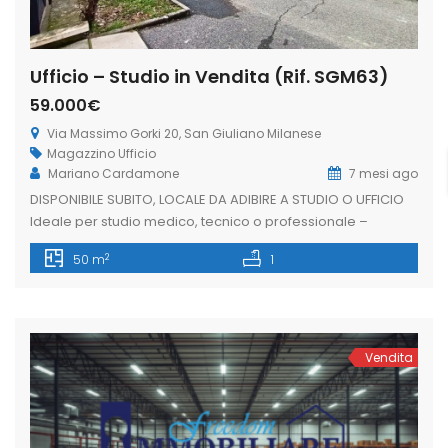
Ufficio – Studio in Vendita (Rif. SGM63)
59.000€
Via Massimo Gorki 20, San Giuliano Milanese
Magazzino
Ufficio
Mariano Cardamone
7 mesi ago
DISPONIBILE SUBITO, LOCALE DA ADIBIRE A STUDIO O UFFICIO
Ideale per studio medico, tecnico o professionale –
All’interno del prestigioso complesso residenziale
2
50 m
1
“Serpenthouse”, proponiamo locale completamente
ristrutturato, pronto all’uso, ideale per ufficio, studio
professionale o studio medico. La soluzione, posta al piano
seminterrato finestrato, si inserisce in un contesto signorile
e curato, con portineria attiva […]
Vendita