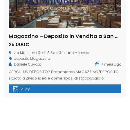
Magazzino – Deposito in Vendita a San Giuliano Milanese (Rif. SGM60)
25.000€
via Massimo Gorki 8 San Giuliano Milanese
deposito
Magazzino
Daniele Cuvato
7 mesi ago
CERCHI UN DEPOSITO? Proponiamo MAGAZZINO/DEPOSITO
situato a Zivido ideale come spazi di stoccaggio o
magazzino. La soluzione: – Deposito di circa 41 mq non
2
41 m
utilizzabile per carico e scarico diretto interno ma fino al
limite della basculante; Situato nella rampa dei box di un
edificio condominiale. L’immobiliare Freedom nasce
dall’esigenza di avere un’assistenza completa per […]