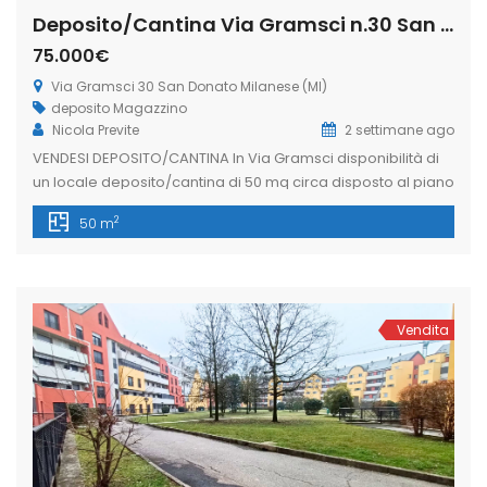
Deposito/Cantina Via Gramsci n.30 San Donato Milanese (Rif. SDIFN111 bis)
75.000€
Via Gramsci 30 San Donato Milanese (MI)
deposito
Magazzino
Nicola Previte
2 settimane ago
VENDESI DEPOSITO/CANTINA In Via Gramsci disponibilità di
un locale deposito/cantina di 50 mq circa disposto al piano
interrato di uno stabile residenziale, facilmente
2
50 m
raggiungibile dall’esterno tramite rampa carrabile e
pedonale al corsello di carico e scarico merci. Locale
dotato di lavandino. Ideale per chi cerca spazio e
funzionalità in posizione centrale. Libero subito!
L’immobiliare Freedom […]
Vendita