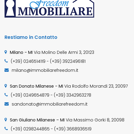
Restiamo in Contatto
Milano - MI
Via Molino Delle Armi 3, 20123
(+39) 0246514119 - (+39) 3922496181
milano@immobiliarefreedom.it
San Donato Milanese - MI
Via Rodolfo Morandi 23, 20097
(+39) 0249654879 - (+39) 3342963278
sandonato@immobiliarefreedom.it
San Giuliano Milanese – MI
Via Massimo Gorki 8, 20098
(+39) 0298244865 - (+39) 3668936519