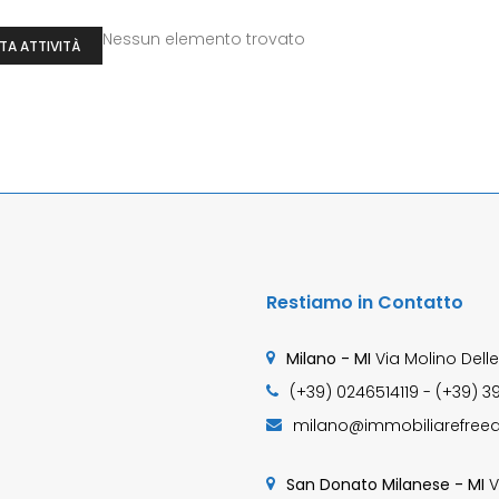
Nessun elemento trovato
TA ATTIVITÀ
Restiamo in Contatto
Milano - MI
Via Molino Delle
(+39) 0246514119 - (+39) 3
milano@immobiliarefreed
San Donato Milanese - MI
V