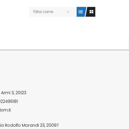
Filtra come
 Armi 3, 20123
922496181
om.it
ia Rodolfo Morandi 23, 20097