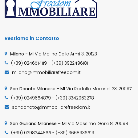
Restiamo in Contatto
Milano - MI
Via Molino Delle Armi 3, 20123
(+39) 0246514119 - (+39) 3922496181
milano@immobiliarefreedom.it
San Donato Milanese - MI
Via Rodolfo Morandi 23, 20097
(+39) 0249654879 - (+39) 3342963278
sandonato@immobiliarefreedom.it
San Giuliano Milanese – MI
Via Massimo Gorki 8, 20098
(+39) 0298244865 - (+39) 3668936519