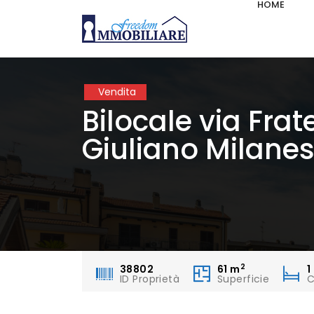
HOME
Vendita
Bilocale via Frate
Giuliano Milanes
2
38802
61
m
1
ID Proprietà
Superficie
C