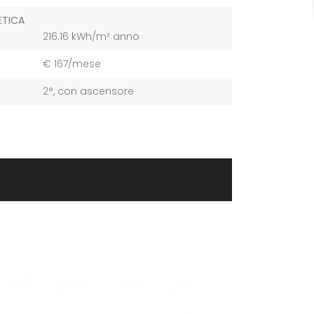
ETICA
216.16 kWh/m² anno
€ 167/mese
2°, con ascensore