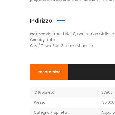
Indirizzo
Indirizzo:
via Fratelli Rizzi 8, Centro, San Giulian
Country:
Italia
City / Town:
San Giuliano Milanese
Panoramica
ID Proprietà
38802
Prezzo
135.00
Categria Proprietà
Appar