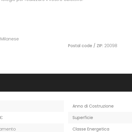
o Milanese
Postal code / ZIP:
20098
Anno di Costruzione
0€
Superficie
tamento
Classe Energetica