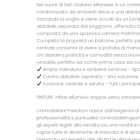
Nel cuore di San Giuliano Milanese, in un con
caratterizzato da ambienti ariosi e una distri
Varcando la soglia si viene accolti da un lumi
abitabile, separata dal soggiorno, offre tutto 
composta da una spaziosa camera matrimonia
Completa la proprietà un balcone, perfetto pe
centrale consente di avere a portata di mano tu
chi desidera praticità e comodità senza rinu
versatile, perfetto sia come prima casa sia c
Ampia metratura e ambienti luminosi – Spazi be
Cucina abitabile separata – Una soluzione pra
Posizione centrale e servita – Tutti i principa
FINITURE: infissi alluminio doppio vetro, zanz
L’immobiliare Freedom nasce dall’esigenza di a
professionalità e puntualità contraddistinguono 
gli aspetti legati alla vendita sia una novità 
capire tutte le dinamiche di mercato e di acco
preparato ed esperto che sfrutta le ultime tecno