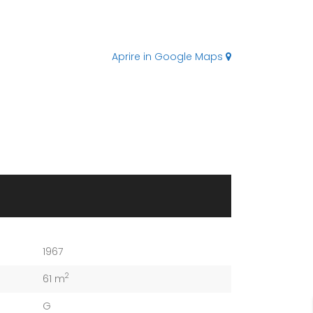
Aprire in Google Maps
1967
2
61 m
G