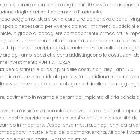
testo residenziale ben tenuto degli anni ’60 servito da ascens
buzione degli spazi particolarmente funzionale.
noso soggiorno, ideale per creare una confortevole zona living d
lo spazio necessario per vivere appieno i momenti quotidiani e 
le, in grado di accogliere comodamente armadiature importa
r godersi un momento all’aria aperta o per creare un piacevol
tti i principali servizi, negozi, scuole, mezzi pubblici e colle
nciare agli ampi spazi che contraddistinguono le costruzioni 
ome investimento.PUNTI DI FORZA :
n distribuiti e ariosi, tipici delle costruzioni degli anni ’60.
tica e funzionale, ideale per la vita quotidiana e per ricevere 
li servizi, i mezzi pubblici e i collegamenti facilmente raggiungibi
ariere, pavimento in marmo e ceramica, impianto di aria condizi
vere un’assistenza completa per vendere o locare il proprio im
il nostro servizio che pone al centro di tutto le necessità del c
in campo immobiliare. L’esperienza maturata negli anni dalla ven
mpagnarvi in tutte le fasi della compravendita. Affidare il vos
logie per realizzare il vostro obiettivo.