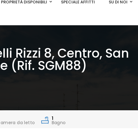
PROPRIETÀ DISPONIBILI
SPECIALE AFFITTI
SU DI NOI
lli Rizzi 8, Centro, San
e (Rif. SGM88)
1
amera da letto
Bagno