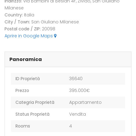
Indirizzo:
via Bambini di Beslan 4F, Zivido, San Giuliano
Milanese
Country:
Italia
City / Town:
San Giuliano Milanese
Postal code / ZIP:
20098
Aprire in Google Maps
Panoramica
ID Proprietà
36640
Prezzo
395.000€
Categria Proprietà
Appartamento
Status Proprietà
Vendita
Rooms
4