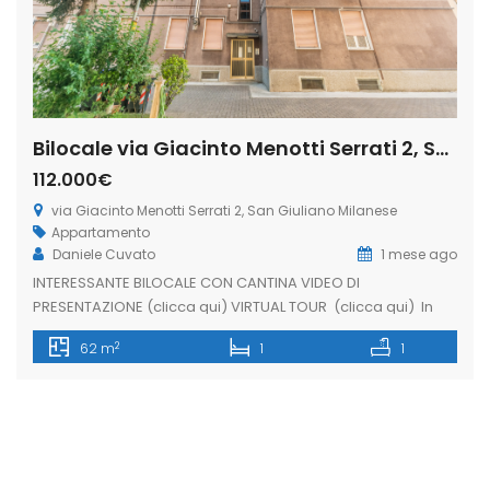
Bilocale via Giacinto Menotti Serrati 2, San Giuliano Milanese (Rif. SGM91)
112.000€
via Giacinto Menotti Serrati 2, San Giuliano Milanese
Appartamento
Daniele Cuvato
1 mese ago
INTERESSANTE BILOCALE CON CANTINA VIDEO DI
PRESENTAZIONE (clicca qui) VIRTUAL TOUR (clicca qui) In
contesto residenziale degli anni ’60, proponiamo in vendita
2
62 m
1
1
un interessante bilocale situato al terzo piano di una
palazzina priva di ascensore, in una posizione
particolarmente strategica e comoda per raggiungere la
stazione ferroviaria, i mezzi pubblici e tutti i principali servizi
[…]