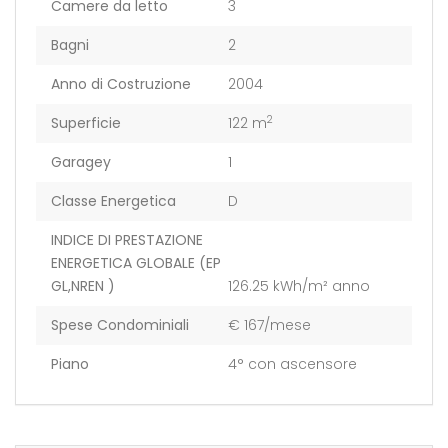
Camere da letto
3
Bagni
2
Anno di Costruzione
2004
2
Superficie
122 m
Garagey
1
Classe Energetica
D
INDICE DI PRESTAZIONE
ENERGETICA GLOBALE (EP
GL,NREN )
126.25 kWh/m² anno
Spese Condominiali
€ 167/mese
Piano
4° con ascensore