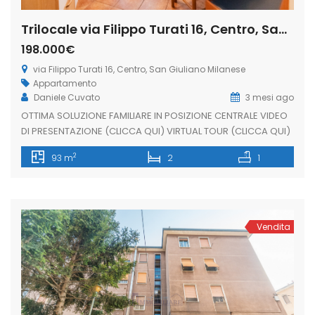
Trilocale via Filippo Turati 16, Centro, San Giuliano Milanese (Rif.SGM85)
198.000€
via Filippo Turati 16, Centro, San Giuliano Milanese
Appartamento
Daniele Cuvato
3 mesi ago
OTTIMA SOLUZIONE FAMILIARE IN POSIZIONE CENTRALE VIDEO
DI PRESENTAZIONE (CLICCA QUI) VIRTUAL TOUR (CLICCA QUI)
Proponiamo appartamento di 93 mq situato in posizione
2
93 m
2
1
centrale, a pochi passi dai principali servizi del paese.
L’immobile è composto da soggiorno, cucina abitabile, due
camere matrimoniali, bagno e balcone. Possibilità di
acquistare un comodo e indispensabile box auto a […]
Vendita