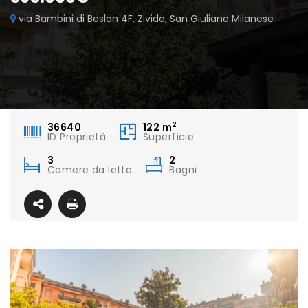
via Bambini di Beslan 4F, Zivido, San Giuliano Milanese
2
36640
122
m
ID Proprietà
Superficie
3
2
Camere da letto
Bagni