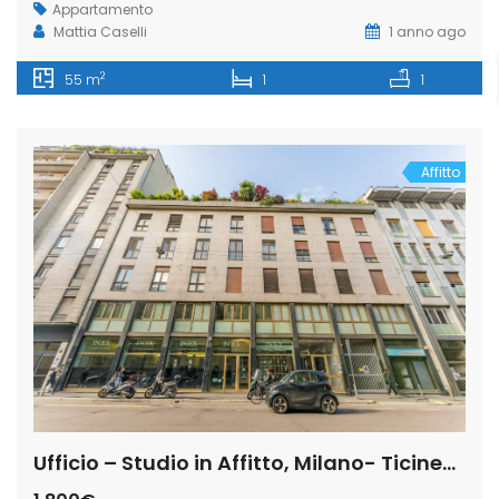
Appartamento
Mattia Caselli
1 anno ago
2
55 m
1
1
Affitto
Ufficio – Studio in Affitto, Milano- Ticinese-via Molino delle Armi,7 (Rif. IFM180)