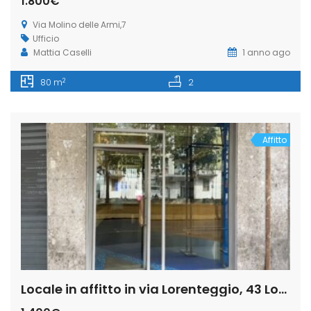
1.800€
Via Molino delle Armi,7
Ufficio
Mattia Caselli
1 anno ago
2
80 m
2
Affitto
Locale in affitto in via Lorenteggio, 43 Lorenteggio – Giambellino, Milano (Rif. IFM188)