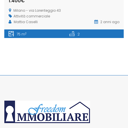
1.400€
Milano - via Lorenteggio 43
Attività commerciale
Mattia Caselli
2 anni ago
2
75 m
2