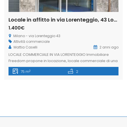
Locale in affitto in via Lorenteggio, 43 Lorenteggio – Giambellino, Milano (Rif. IFM188)
1.400€
Milano - via Lorenteggio 43
Attività commerciale
Mattia Caselli
2 anni ago
LOCALE COMMERCIALE IN VIA LORENTEGGIO Immobiliare
Freedom propone in locazione, locale commerciale di una
vetrina su strada di circa 40mq. La soluzione è situata in via
2
75 m
2
Lorenteggio, zona ben servita dai mezzi pubblici, ricca di
attività commerciali e di forte passaggio pedonale e
veicolare. L’immobile si presenta in buone condizioni
interne, collegato con una scala […]