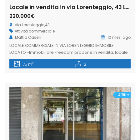
Locale in vendita in via Lorenteggio, 43 Lorenteggio – Giambellino, Milano (Rif. IFM189)
220.000€
Via Lorenteggio,43
Attività commerciale
Mattia Caselli
10 mesi ago
LOCALE COMMERCIALE IN VIA LORENTEGGIO IMMOBILE
LOCATO -Immobiliare Freedom propone in vendita, locale
commerciale di una vetrina su strada di circa 40mq oltre
2
75 m
2
magazzino. La soluzione è situata in via Lorenteggio, zona
ben servita dai mezzi pubblici, ricca di attività commerciali
e di forte passaggio pedonale e veicolare. L’immobile si
presenta in buone condizioni interne, […]
Affitto