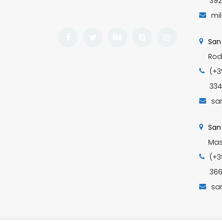
392
mi
San
Rod
(+3
334
sa
San
Mas
(+3
366
sa