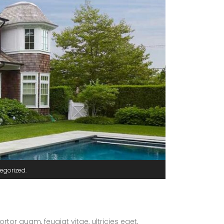
egorized
or quam, feugiat vitae, ultricies eget,