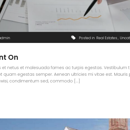
admin
Posted in
Real Estates
Uncat
nt On
 et netus et malesuada fames ac turpis egestas. Vestibulum tort
t quam egestas semper. Aenean ultricies mi vitae est. Mauris p
 wisi, condimentum sed, commodo [...]