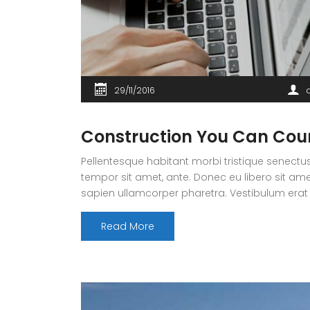
29/11/2016
Construction You Can Cou
Pellentesque habitant morbi tristique senectus
tempor sit amet, ante. Donec eu libero sit ame
sapien ullamcorper pharetra. Vestibulum erat
Read More