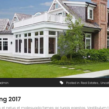
admin
Posted in
Real Estates
Uncat
ing 2017
 et netus et malesuada fames ac turpis egestas. Vestibulum tort