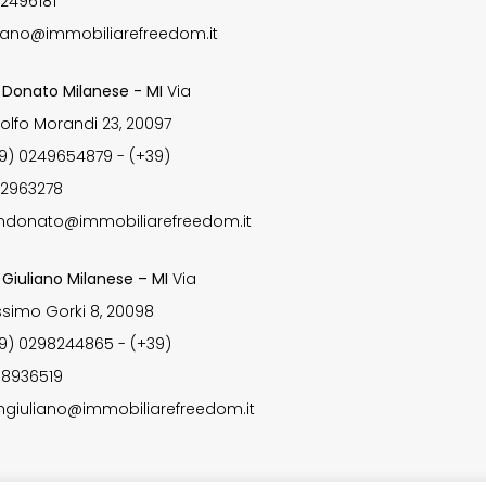
2496181
lano@immobiliarefreedom.it
 Donato Milanese - MI
Via
olfo Morandi 23, 20097
9) 0249654879 - (+39)
2963278
ndonato@immobiliarefreedom.it
 Giuliano Milanese – MI
Via
simo Gorki 8, 20098
9) 0298244865 - (+39)
8936519
ngiuliano@immobiliarefreedom.it