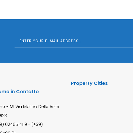
Property Cities
amo in Contatto
no - MI
Via Molino Delle Armi
0123
9) 0246514119 - (+39)