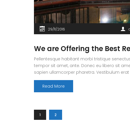
29/11/2016
We are Offering the Best Re
Pellentesque habitant morbi tristique senectus
tempor sit amet, ante. Donec eu libero sit ame
sapien ullamcorper pharetra. Vestibulum erat
Read More
1
2