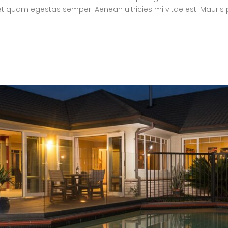
t quam egestas semper. Aenean ultricies mi vitae est. Mauris p