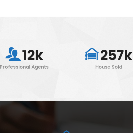
12k
257k
Professional Agents
House Sold