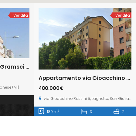
Vendita
Vendita
Deposito/Cantina Via Gramsci n.30 San Donato Milanese (Rif. SDIFN111 bis)
Appartamento via Gioacchino Rossini 5, Laghetto, San Giuliano Milanese (Rif. SGM92)
480.000€
anese (MI)
via Gioacchino Rossini 5, Laghetto, San Giuliano Milanese
2
180 m
3
2