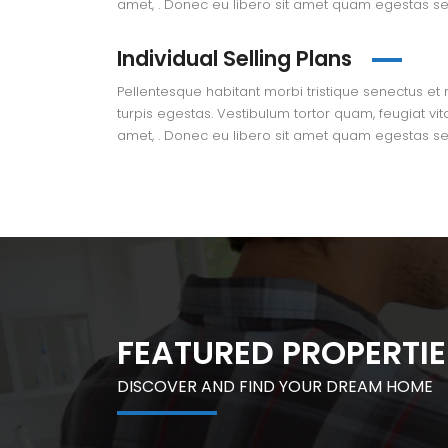
amet, . Donec eu libero sit amet quam egestas s
Individual Selling Plans
Pellentesque habitant morbi tristique senectus e
turpis egestas. Vestibulum tortor quam, feugiat vita
amet, . Donec eu libero sit amet quam egestas s
FEATURED PROPERTIE
DISCOVER AND FIND YOUR DREAM HOME