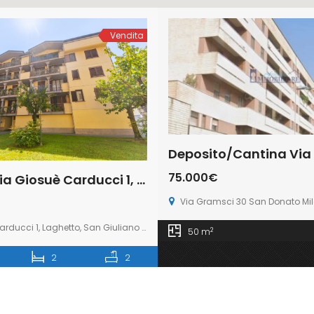
Vendita
75.000€
Trilocale via Giosuè Carducci 1, Laghetto, San Giuliano Milanese (Rif. SGM94)
Via Gramsci 30 San Donato Mil
ucci 1, Laghetto, San Giuliano Milanese
2
50 m
2
2