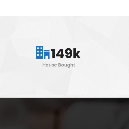
149k
House Bought