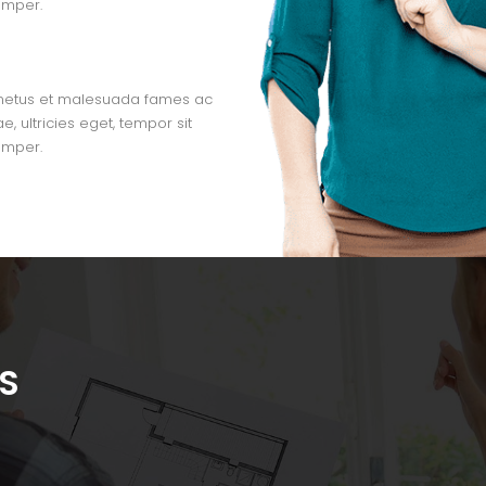
emper.
t netus et malesuada fames ac
e, ultricies eget, tempor sit
emper.
S