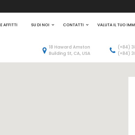
E AFFITTI
SU DI NOI
CONTATTI
VALUTA IL TUO IMM
18 Haward Amston
(+84) 
Building St, CA, USA
(+84) 