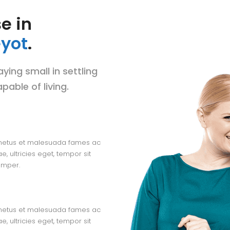
e in
yot
.
ying small in settling
pable of living.
t netus et malesuada fames ac
e, ultricies eget, tempor sit
emper.
t netus et malesuada fames ac
e, ultricies eget, tempor sit