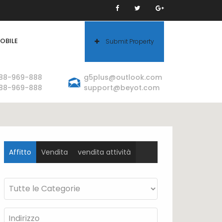
OBILE
Submit Property
388-969-888
g5plus@outlook.com
388-969-888
support@beyot.com
Affitto
Vendita
vendita attività