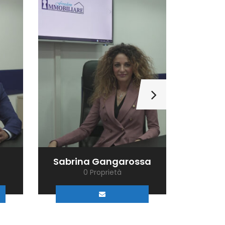
Sabrina Gangarossa
Danie
0 Proprietà