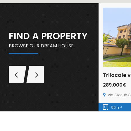
FIND A PROPERTY
BROWSE OUR DREAM HOUSE
289.000€
via Giosuè Card
2
96 m