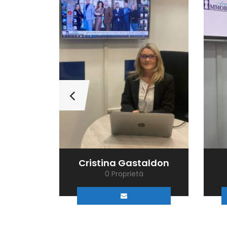
amone
Cristina Gastaldon
0 Proprietà