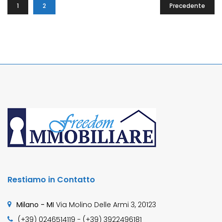
1
2
Precedente
Restiamo in Contatto
Milano - MI
Via Molino Delle Armi 3, 20123
(+39) 0246514119 - (+39) 3922496181