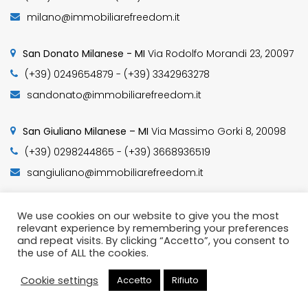
milano@immobiliarefreedom.it
San Donato Milanese - MI
Via Rodolfo Morandi 23, 20097
(+39) 0249654879 - (+39) 3342963278
sandonato@immobiliarefreedom.it
San Giuliano Milanese – MI
Via Massimo Gorki 8, 20098
(+39) 0298244865 - (+39) 3668936519
sangiuliano@immobiliarefreedom.it
We use cookies on our website to give you the most
relevant experience by remembering your preferences
and repeat visits. By clicking “Accetto”, you consent to
© 2019 - DESIGNED BY -
Millertech
the use of ALL the cookies.
Cookie settings
Accetto
Rifiuto
Chiama