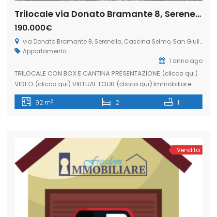
Trilocale via Donato Bramante 8, Serenella, Cascina Selmo, San Giuliano Milanese (Rif. SGM24)
190.000€
via Donato Bramante 8, Serenella, Cascina Selmo, San Giuliano Milanese
Appartamento
1 anno ago
TRILOCALE CON BOX E CANTINA PRESENTAZIONE (clicca qui)
VIDEO (clicca qui) VIRTUAL TOUR (clicca qui) Immobiliare
Freedom propone in vendita un esclusivo trilocale di 92 mq,
2
92 m
2
1
situato al quarto piano con box e cantina, nella zona
Serenella di San Giuliano Milanese. Ideale per famiglie che
desiderano spazi ampi, ben distribuiti e la comodità di un
[…]
Vendita