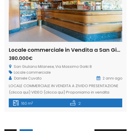
Locale commerciale in Vendita a San Giuliano Milanese, Via Massimo Gorki 8 (Rif. IFV-01-B)
380.000€
San Giuliano Milanese, Via Massimo Gorki 8
Locale commerciale
Daniele Cuvato
2 anni ago
LOCALE COMMERCIALE IN VENDITA A ZIVIDO PRESENTAZIONE
(clicca qui) VIDEO (clicca qui) Proponiamo in vendita
LOCALE COMMERCIALE di 188 mq, in una delle zone più
2
160 m
2
ricercate del comune di San Giuliano M.se. Ad oggi l’attività
svolta è quella di bar e tavola calda ben avviata e
conosciuta da diversi anni. Posizionato fronte strada e con
[…]