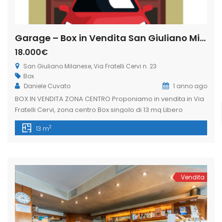
Garage – Box in Vendita San Giuliano Milanese, Via Fratelli Cervi n. 23 (Rif. SGM-5)
18.000€
San Giuliano Milanese, Via Fratelli Cervi n. 23
Box
Daniele Cuvato
1 anno ago
BOX IN VENDITA ZONA CENTRO Proponiamo in vendita in Via
Fratelli Cervi, zona centro Box singolo di 13 mq Libero
subito!L’immobiliare Freedom nasce dall’esigenza di avere
2
13 m
un’assistenza completa per vendere o locare il proprio
immobile in totale tranquillità; la trasparenza
professionalità e puntualità contraddistinguono il nostro
servizio che pone al centro di tutto le necessità […]
Vendita