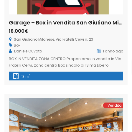
Garage – Box in Vendita San Giuliano Milanese, Via Fratelli Cervi n. 23 (Rif. SGM-5)
18.000€
San Giuliano Milanese, Via Fratelli Cervi n. 23
Box
Daniele Cuvato
1 anno ago
BOX IN VENDITA ZONA CENTRO Proponiamo in vendita in Via
Fratelli Cervi, zona centro Box singolo di 13 mq Libero
subito!L’immobiliare Freedom nasce dall’esigenza di avere
2
13 m
un’assistenza completa per vendere o locare il proprio
immobile in totale tranquillità; la trasparenza
professionalità e puntualità contraddistinguono il nostro
servizio che pone al centro di tutto le necessità […]
Vendita