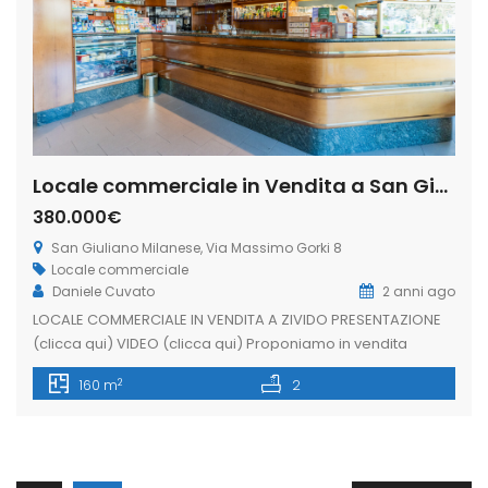
Locale commerciale in Vendita a San Giuliano Milanese, Via Massimo Gorki 8 (Rif. IFV-01-B)
380.000€
San Giuliano Milanese, Via Massimo Gorki 8
Locale commerciale
Daniele Cuvato
2 anni ago
LOCALE COMMERCIALE IN VENDITA A ZIVIDO PRESENTAZIONE
(clicca qui) VIDEO (clicca qui) Proponiamo in vendita
LOCALE COMMERCIALE di 188 mq, in una delle zone più
2
160 m
2
ricercate del comune di San Giuliano M.se. Ad oggi l’attività
svolta è quella di bar e tavola calda ben avviata e
conosciuta da diversi anni. Posizionato fronte strada e con
[…]