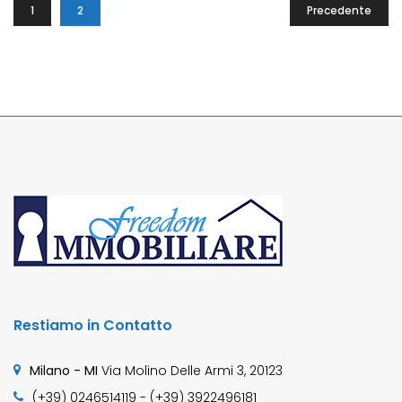
1
2
Precedente
Restiamo in Contatto
Milano - MI
Via Molino Delle Armi 3, 20123
(+39) 0246514119 - (+39) 3922496181