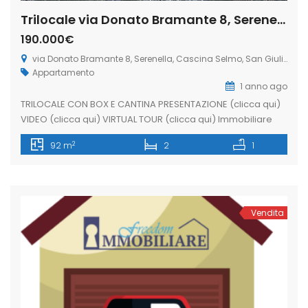
Trilocale via Donato Bramante 8, Serenella, Cascina Selmo, San Giuliano Milanese (Rif. SGM24)
190.000€
via Donato Bramante 8, Serenella, Cascina Selmo, San Giuliano Milanese
Appartamento
1 anno ago
TRILOCALE CON BOX E CANTINA PRESENTAZIONE (clicca qui)
VIDEO (clicca qui) VIRTUAL TOUR (clicca qui) Immobiliare
Freedom propone in vendita un esclusivo trilocale di 92 mq,
2
92 m
2
1
situato al quarto piano con box e cantina, nella zona
Serenella di San Giuliano Milanese. Ideale per famiglie che
desiderano spazi ampi, ben distribuiti e la comodità di un
[…]
Vendita