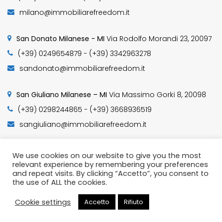
milano@immobiliarefreedom.it
San Donato Milanese - MI
Via Rodolfo Morandi 23, 20097
(+39) 0249654879 - (+39) 3342963278
sandonato@immobiliarefreedom.it
San Giuliano Milanese – MI
Via Massimo Gorki 8, 20098
(+39) 0298244865 - (+39) 3668936519
sangiuliano@immobiliarefreedom.it
We use cookies on our website to give you the most
relevant experience by remembering your preferences
and repeat visits. By clicking “Accetto”, you consent to
© 2019 - DESIGNED BY -
Millertech
the use of ALL the cookies.
Cookie settings
Accetto
Rifiuto
Chiama