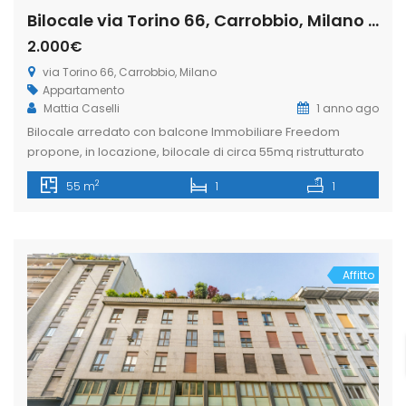
Bilocale via Torino 66, Carrobbio, Milano (Rif. IFM179)
2.000€
via Torino 66, Carrobbio, Milano
Appartamento
Mattia Caselli
1 anno ago
Bilocale arredato con balcone Immobiliare Freedom
propone, in locazione, bilocale di circa 55mq ristrutturato
posto al secondo piano in via Torino, situato nel cuore del
2
55 m
1
1
centro storico di Milano. La zona è una delle aree più
prestigiose e centrali di Milano a due passi dal Duomo,
rinomata per lo shopping, la sua vivacità commerciale e
[…]
Affitto