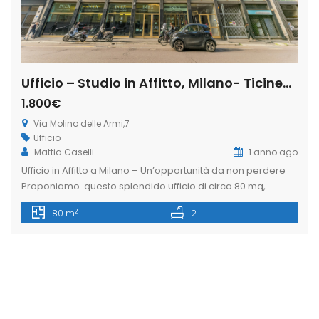
Ufficio – Studio in Affitto, Milano- Ticinese-via Molino delle Armi,7 (Rif. IFM180)
1.800€
Via Molino delle Armi,7
Ufficio
Mattia Caselli
1 anno ago
Ufficio in Affitto a Milano – Un’opportunità da non perdere
Proponiamo questo splendido ufficio di circa 80 mq,
situato al terzo piano di un elegante stabile nel cuore di
2
80 m
2
Milano. L’immobile, costruito nel 1950, è dotato di ascensore
e servizio di portineria attivo per l’intera giornata,
garantendo un accesso comodo e sicuro. La posizione
centrale, […]